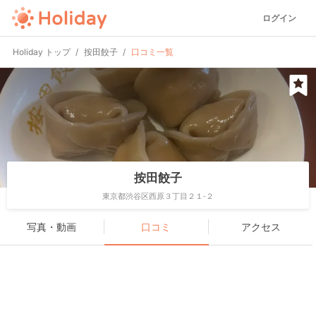
ログイン
Holiday トップ
按田餃子
口コミ一覧
按田餃子
東京都渋谷区西原３丁目２１-２
写真・動画
口コミ
アクセス