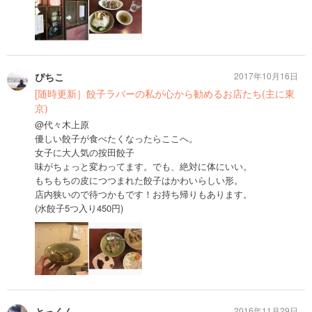
ぴちこ
2017年10月16日
[随時更新］餃子ラバーの私が心から勧めるお店たち(主に東
京)
@代々木上原
優しい餃子が食べたくなったらここへ。
女子に大人気の按田餃子
味がちょっと変わってます。でも、絶対に体にいい。
もちもちの皮につつまれた餃子はかわいらしい形。
店内狭いので待つかもです！お持ち帰りもあります。
(水餃子5つ入り450円)
とっくん
2016年11月29日