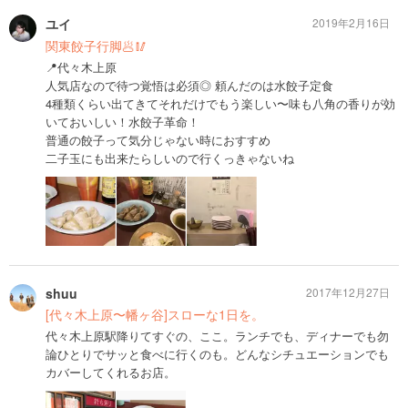
ユイ
2019年2月16日
関東餃子行脚🥟🥢
📍代々木上原
人気店なので待つ覚悟は必須◎ 頼んだのは水餃子定食
4種類くらい出てきてそれだけでもう楽しい〜味も八角の香りが効
いておいしい！水餃子革命！
普通の餃子って気分じゃない時におすすめ
二子玉にも出来たらしいので行くっきゃないね
shuu
2017年12月27日
[代々木上原〜幡ヶ谷]スローな1日を。
代々木上原駅降りてすぐの、ここ。ランチでも、ディナーでも勿
論ひとりでサッと食べに行くのも。どんなシチュエーションでも
カバーしてくれるお店。