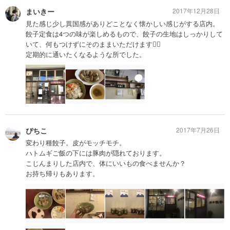
まいきー
2017年12月28日
見た感じ少し異国感がありどことなく懐かしい感じがする店内。
餃子定食は4つの味が楽しめるもので、餃子の生地はしっかりして
いて、何もつけずにそのままいただけます🙆‍♂️
定期的に通いたくなるような所でした。
ぴちこ
2017年7月26日
変わり種餃子。皮がモッチモチ。
ハトムギご飯の下には豚肉が隠れております。
こじんまりした店内で、体にいいもの食べませんか？
お持ち帰りもあります。