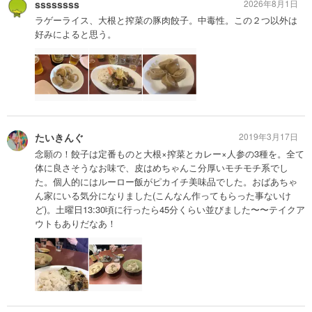
ssssssss
2026年8月1日
ラゲーライス、大根と搾菜の豚肉餃子。中毒性。この２つ以外は
好みによると思う。
たいきんぐ
2019年3月17日
念願の！餃子は定番ものと大根×搾菜とカレー×人参の3種を。全て
体に良さそうなお味で、皮はめちゃんこ分厚いモチモチ系でし
た。個人的にはルーロー飯がピカイチ美味品でした。おばあちゃ
ん家にいる気分になりました(こんなん作ってもらった事ないけ
ど)。土曜日13:30頃に行ったら45分くらい並びました〜〜テイクア
ウトもありだなあ！