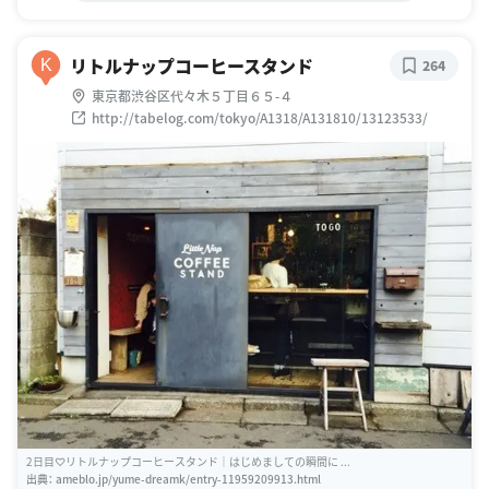
リトルナップコーヒースタンド
K
264
東京都渋谷区代々木５丁目６５-４
http://tabelog.com/tokyo/A1318/A131810/13123533/
2日目♡リトルナップコーヒースタンド｜はじめましての瞬間に ...
出典：
ameblo.jp/yume-dreamk/entry-11959209913.html