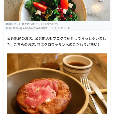
PATH （パス） - 代々木八幡/ビストロ [食べログ]
出典：
tabelog.com/tokyo/A1318/A131810/13190786
最近話題のお店。某芸能人もブログで紹介してらっしゃいまし
た。こちらのお店、特にクロワッサンへのこだわりが熱い！