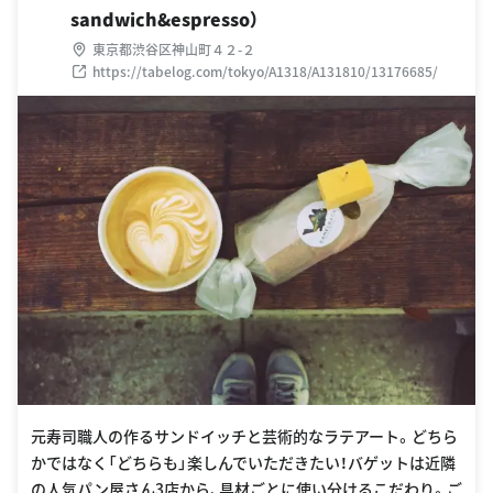
sandwich&espresso）
東京都渋谷区神山町４２-２
https://tabelog.com/tokyo/A1318/A131810/13176685/
元寿司職人の作るサンドイッチと芸術的なラテアート。どちら
かではなく「どちらも」楽しんでいただきたい！バゲットは近隣
の人気パン屋さん3店から、具材ごとに使い分けるこだわり。ご