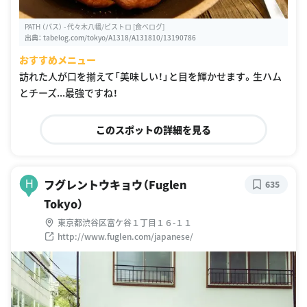
PATH （パス） - 代々木八幡/ビストロ [食べログ]
出典：
tabelog.com/tokyo/A1318/A131810/13190786
おすすめメニュー
訪れた人が口を揃えて「美味しい！」と目を輝かせます。生ハム
とチーズ...最強ですね！
このスポットの詳細を見る
フグレントウキョウ（Fuglen
H
635
Tokyo）
東京都渋谷区富ケ谷１丁目１６-１１
http://www.fuglen.com/japanese/