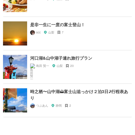
是非一生に一度の富士登山！
scc
山梨
7
河口湖&山中湖子連れ旅行プラン
島田 賢一
山梨
20
時之栖〜山中湖🗻富士山追っかけ２泊3日♪行程表あ
り
つぶあん
静岡
2