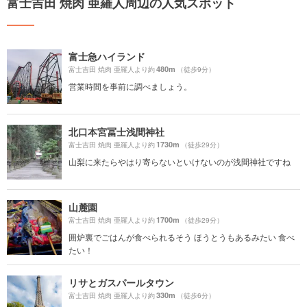
富士吉田 焼肉 亜羅人周辺の人気スポット
富士急ハイランド
480m
富士吉田 焼肉 亜羅人より約
（徒歩9分）
営業時間を事前に調べましょう。
北口本宮冨士浅間神社
1730m
富士吉田 焼肉 亜羅人より約
（徒歩29分）
山梨に来たらやはり寄らないといけないのが浅間神社ですね
山麓園
1700m
富士吉田 焼肉 亜羅人より約
（徒歩29分）
囲炉裏でごはんが食べられるそう ほうとうもあるみたい 食べ
たい！
リサとガスパールタウン
330m
富士吉田 焼肉 亜羅人より約
（徒歩6分）