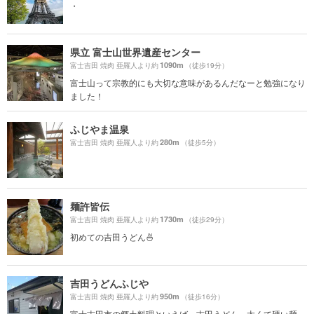
・
県立 富士山世界遺産センター
1090m
富士吉田 焼肉 亜羅人より約
（徒歩19分）
富士山って宗教的にも大切な意味があるんだなーと勉強になり
ました！
ふじやま温泉
280m
富士吉田 焼肉 亜羅人より約
（徒歩5分）
麺許皆伝
1730m
富士吉田 焼肉 亜羅人より約
（徒歩29分）
初めての吉田うどん🍜
吉田うどんふじや
950m
富士吉田 焼肉 亜羅人より約
（徒歩16分）
富士吉田市の郷土料理といえば、吉田うどん。太くて硬い麺、