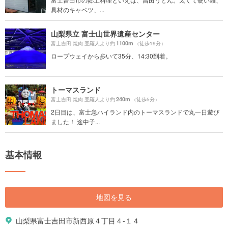
具材のキャベツ、...
山梨県立 富士山世界遺産センター
1100m
富士吉田 焼肉 亜羅人より約
（徒歩19分）
ロープウェイから歩いて35分、14:30到着。
トーマスランド
240m
富士吉田 焼肉 亜羅人より約
（徒歩5分）
2日目は、富士急ハイランド内のトーマスランドで丸一日遊び
ました！ 途中子...
基本情報
地図を見る
山梨県富士吉田市新西原４丁目４-１４