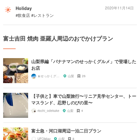
Holiday
2020年11月14日
#飲食店 #レストラン
富士吉田 焼肉 亜羅人周辺のおでかけプラン
山梨県編「バナナマンのせっかくグルメ」で登場した
お店
🍌せっかくグルメまにあ🍌
山梨
26
【子供と】車で山梨旅行〜リニア見学センター、トー
マスランド、忍野しのびの里〜
riochi_odekake
山梨
4
富士急・河口湖周辺一泊二日プラン
UFOliday
山梨
8