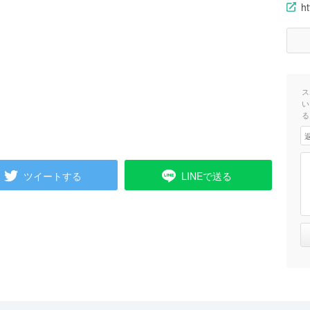
h
ス
い
る
ツイートする
LINEで送る