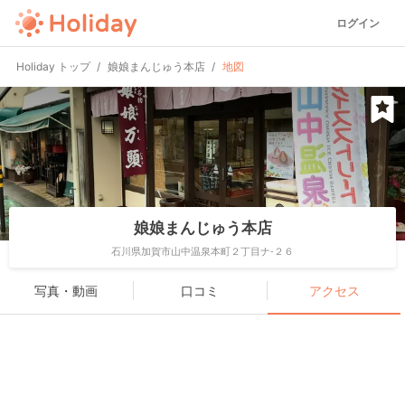
ログイン
Holiday トップ
娘娘まんじゅう本店
地図
娘娘まんじゅう本店
石川県加賀市山中温泉本町２丁目ナ-２６
写真・動画
口コミ
アクセス