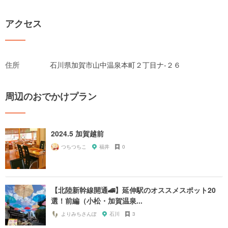
アクセス
住所
石川県加賀市山中温泉本町２丁目ナ-２６
周辺のおでかけプラン
2024.5 加賀越前
つちつちこ
福井
0
【北陸新幹線開通🚄】延伸駅のオススメスポット20
選！前編（小松・加賀温泉...
よりみちさんぽ
石川
3