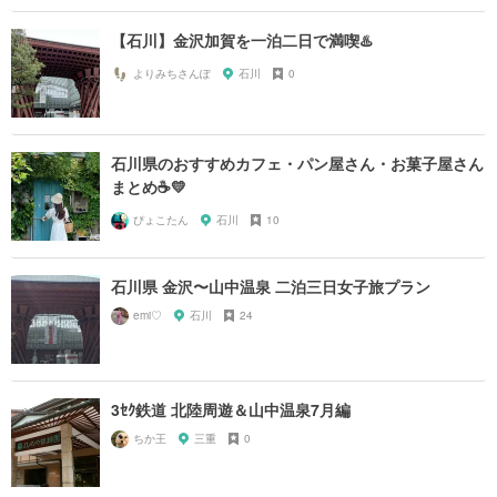
【石川】金沢加賀を一泊二日で満喫♨️
よりみちさんぽ
石川
0
石川県のおすすめカフェ・パン屋さん・お菓子屋さん
まとめ☕️💛
ぴょこたん
石川
10
石川県 金沢〜山中温泉 二泊三日女子旅プラン
emi♡
石川
24
3ｾｸ鉄道 北陸周遊＆山中温泉7月編
ちか王
三重
0