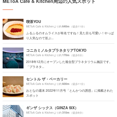
METoA Cafe & Kitchen周辺の人気スポット
喫茶YOU
640m
METoA Cafe & Kitchenより約
（徒歩11分）
ふるふるのオムライスが有名ですね！見た目も可愛い！やっぱ
り人気なので並ぶ...
コニカミノルタプラネタリアTOKYO
170m
METoA Cafe & Kitchenより約
（徒歩3分）
2018年12月にオープンした複合型プラネタリウム施設です。
「プラネタ...
セントル ザ・ベーカリー
600m
METoA Cafe & Kitchenより約
（徒歩11分）
おとなの週末 2022年11月号「とんかつの誘惑」に掲載された
スポット
ギンザ シックス（GINZA SIX）
310m
METoA Cafe & Kitchenより約
（徒歩6分）