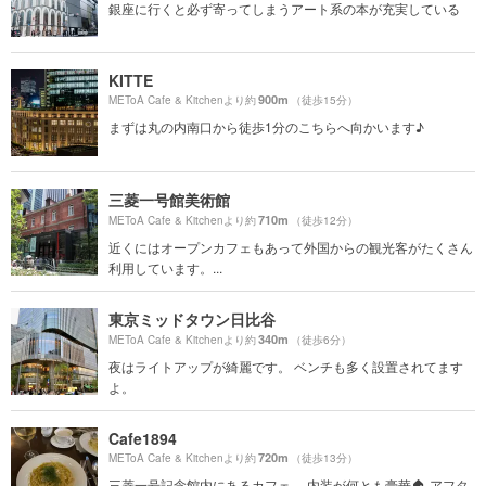
銀座に行くと必ず寄ってしまうアート系の本が充実している
KITTE
900m
METoA Cafe & Kitchenより約
（徒歩15分）
まずは丸の内南口から徒歩1分のこちらへ向かいます♪
三菱一号館美術館
710m
METoA Cafe & Kitchenより約
（徒歩12分）
近くにはオープンカフェもあって外国からの観光客がたくさん
利用しています。...
東京ミッドタウン日比谷
340m
METoA Cafe & Kitchenより約
（徒歩6分）
夜はライトアップが綺麗です。 ベンチも多く設置されてます
よ。
Cafe1894
720m
METoA Cafe & Kitchenより約
（徒歩13分）
三菱一号記念館内にあるカフェ。 内装が何とも豪華🏠 アフタ