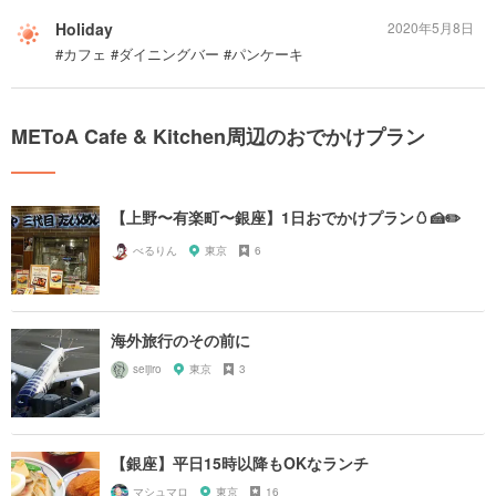
Holiday
2020年5月8日
#カフェ #ダイニングバー #パンケーキ
METoA Cafe & Kitchen周辺のおでかけプラン
【上野〜有楽町〜銀座】1日おでかけプラン🥚🍰✏️
べるりん
東京
6
海外旅行のその前に
seijiro
東京
3
【銀座】平日15時以降もOKなランチ
マシュマロ
東京
16