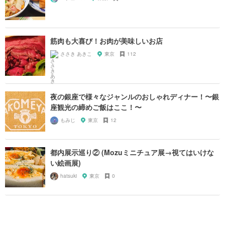
筋肉も大喜び！お肉が美味しいお店
ささき あきこ
東京
112
夜の銀座で様々なジャンルのおしゃれディナー！〜銀
座観光の締めご飯はここ！〜
もみじ
東京
12
都内展示巡り② (Mozuミニチュア展→視てはいけな
い絵画展)
hatsuki
東京
0