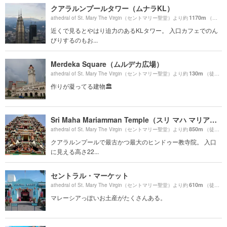
クアラルンプールタワー（ムナラKL）
1170m
athedral of St. Mary The Virgin（セントマリー聖堂）より約
（徒歩20分）
近くで見るとやはり迫力のあるKLタワー。 入口カフェでのん
びりするのもお...
Merdeka Square（ムルデカ広場）
130m
athedral of St. Mary The Virgin（セントマリー聖堂）より約
（徒歩3分）
作りが凝ってる建物🏛
Sri Maha Mariamman Temple（スリ マハ マリアマン寺院）
850m
athedral of St. Mary The Virgin（セントマリー聖堂）より約
（徒歩15分）
クアラルンプールで最古かつ最大のヒンドゥー教寺院。 入口
に見える高さ22...
セントラル・マーケット
610m
athedral of St. Mary The Virgin（セントマリー聖堂）より約
（徒歩11分）
マレーシアっぽいお土産がたくさんある。