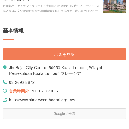
近代都市・アイランドリゾート・大自然の3つの魅力を持つマレーシア。西
洋と東洋の文化が融合された異国情緒溢れる街並みや、青い海と白いビー
チなど、インスタ映えスポット満載。またショッピングやグルメ天国とし
て、世界中からの観光客を惹きつけ、近年マレーシアは東南アジア有数の
観光地となりました。 そこで今回の記事では、マレーシアの定番スポット
基本情報
から穴場スポットまで37ヵ所紹介していきます。そのほかにも、グルメや
ホテル、空港情報まで、マレーシア旅行にお役立ち情報がたくさん。この
記事を読んで、魅力満載のマレーシアをもっともっと楽しみましょう！
地図を見る
Jln Raja, City Centre, 50050 Kuala Lumpur, Wilayah
Persekutuan Kuala Lumpur, マレーシア
03-2692 8672
営業時間外
9:00～16:00
http://www.stmaryscathedral.org.my/
Googleで検索