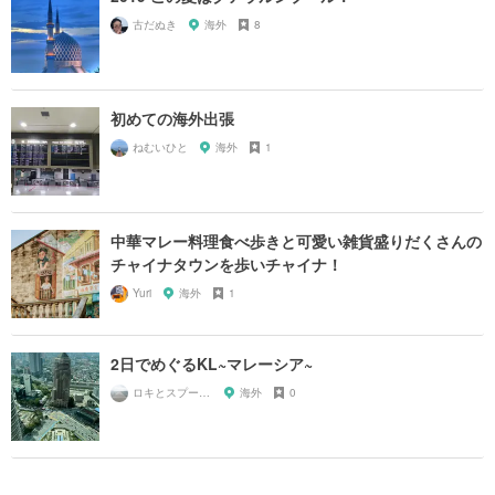
古だぬき
海外
8
初めての海外出張
ねむいひと
海外
1
中華マレー料理食べ歩きと可愛い雑貨盛りだくさんの
チャイナタウンを歩いチャイナ！
Yuri
海外
1
2日でめぐるKL~マレーシア~
ロキとスプーン🥄
海外
0