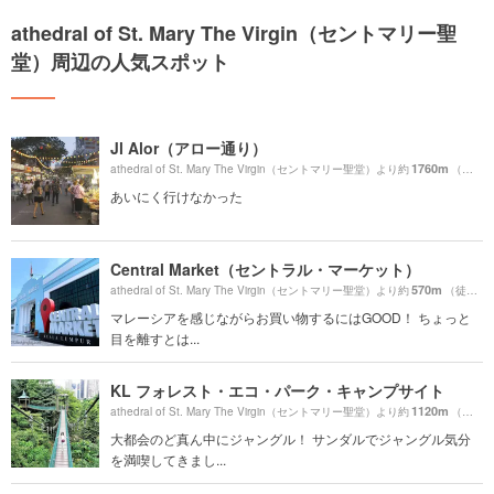
athedral of St. Mary The Virgin（セントマリー聖
堂）周辺の人気スポット
Jl Alor（アロー通り）
1760m
athedral of St. Mary The Virgin（セントマリー聖堂）より約
（徒歩30分）
あいにく行けなかった
Central Market（セントラル・マーケット）
570m
athedral of St. Mary The Virgin（セントマリー聖堂）より約
（徒歩10分）
マレーシアを感じながらお買い物するにはGOOD！ ちょっと
目を離すとは...
KL フォレスト・エコ・パーク・キャンプサイト
1120m
athedral of St. Mary The Virgin（セントマリー聖堂）より約
（徒歩19分）
大都会のど真ん中にジャングル！ サンダルでジャングル気分
を満喫してきまし...