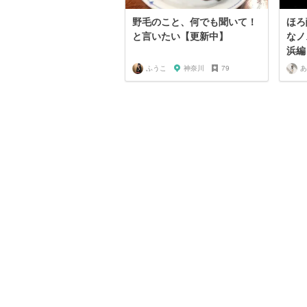
野毛のこと、何でも聞いて！
ほろ
と言いたい【更新中】
なノ
浜編
ふうこ
神奈川
79
あ