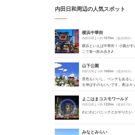
内田日和周辺の人気スポット
横浜中華街
1670m
内田日和より約
（徒歩28分）
横浜といえば中華街！ 小腹がす
こで食べ飲み歩き♪
山下公園
1880m
内田日和より約
（徒歩32分）
景色もいいし、ベンチもあるし
を伸ばすのもいいです。夜はカップ
よこはまコスモワールド
1220m
内田日和より約
（徒歩21分）
わにわにパニックとかやりたい
みなとみらい