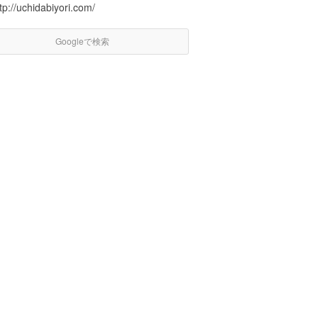
tp://uchidabiyori.com/
Googleで検索