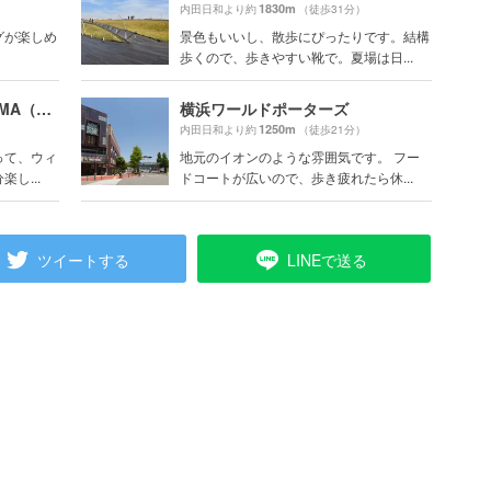
1830m
内田日和より約
（徒歩31分）
グが楽しめ
景色もいいし、散歩にぴったりです。結構
歩くので、歩きやすい靴で。夏場は日...
MARINE＆WALK YOKOHAMA（マリン アンド ウォーク ヨコハマ）
横浜ワールドポーターズ
1250m
内田日和より約
（徒歩21分）
って、ウィ
地元のイオンのような雰囲気です。 フー
し...
ドコートが広いので、歩き疲れたら休...
ツイートする
LINEで送る