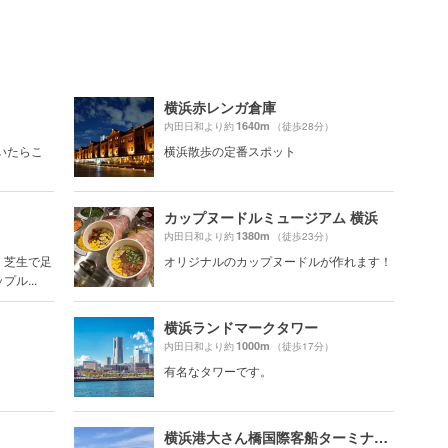
横浜赤レンガ倉庫
1640m
内田日和より約
（徒歩28分）
いたらこ
横浜散歩の定番スポット
カップヌードルミュージアム 横浜
1380m
内田日和より約
（徒歩23分）
、芝生で足
オリジナルのカップヌードルが作れます！
ル...
横浜ランドマークタワー
1000m
内田日和より約
（徒歩17分）
有名なタワーです。
横浜港大さん橋国際客船ターミナル（大さん橋）