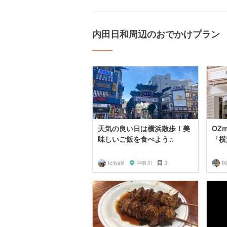
内田日和周辺のおでかけプラン
天気の良い日は横浜散歩！美
OZm
味しいご飯を食べよう♫
「横
teriyaki
神奈川
3
Ik