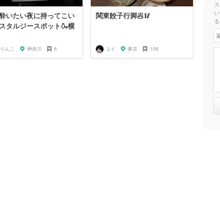
ス
い
酔いたい夜に持ってこい
関東餃子行脚🥟🥢
る
スタルジースポット🍶横
りんこ
神奈川
6
ユイ
東京
106