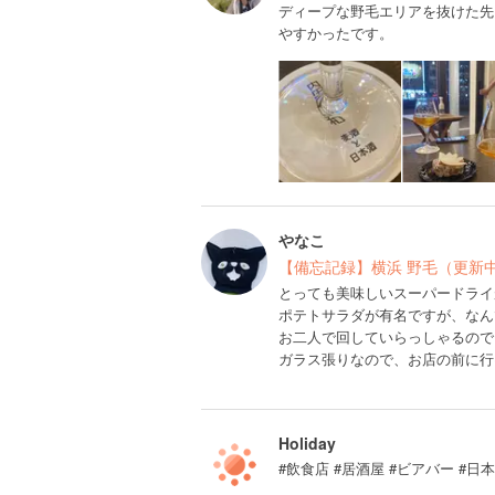
ディープな野毛エリアを抜けた先
やすかったです。
やなこ
【備忘記録】横浜 野毛（更新
とっても美味しいスーパードライ
ポテトサラダが有名ですが、なん
お二人で回していらっしゃるので
ガラス張りなので、お店の前に行
Holiday
#飲食店 #居酒屋 #ビアバー #日