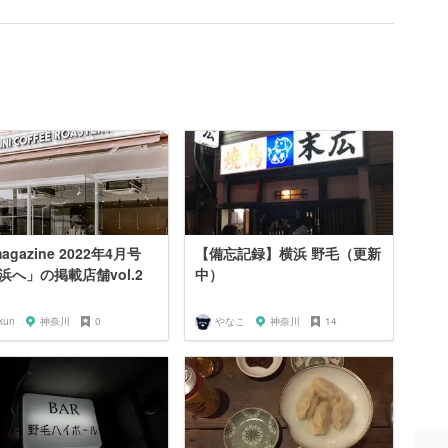
agazine 2022年4月号
【備忘記録】横浜 野毛（更新
浜へ」の掲載店舗vol.2
中）
kun
神奈川
0
やなこ
神奈川
14