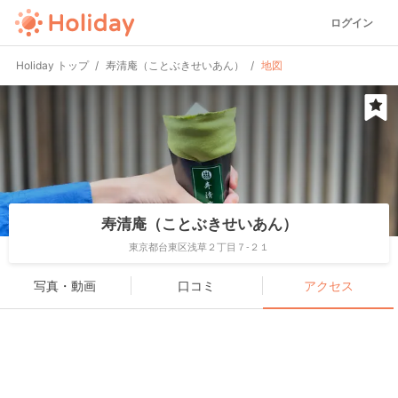
ログイン
Holiday トップ
寿清庵（ことぶきせいあん）
地図
寿清庵（ことぶきせいあん）
東京都台東区浅草２丁目７-２１
写真・動画
口コミ
アクセス