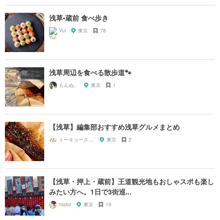
浅草•蔵前 食べ歩き
Yui
東京
78
浅草周辺を食べる散歩道🐾
もんぬ。
東京
1
【浅草】編集部おすすめ浅草グルメまとめ
トーキョーさんぽ
東京
2
【浅草・押上・蔵前】王道観光地もおしゃスポも楽し
みたい方へ。1日で3街巡...
mako
東京
19