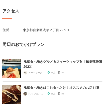
アクセス
住所
東京都台東区浅草２丁目７-２１
周辺のおでかけプラン
浅草食べ歩きグルメ＆スイーツマップ🏮【編集部厳選
2023】
トーキョーさんぽ
東京
26
浅草食べ歩きはこれ食べとけ！オススメのお店11選
ババ シュンスケ
東京
31