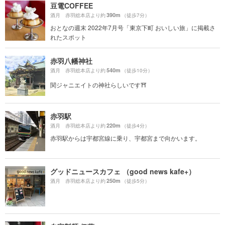
豆電COFFEE
390m
酒月 赤羽総本店より約
（徒歩7分）
おとなの週末 2022年7月号「東京下町 おいしい旅」に掲載さ
れたスポット
赤羽八幡神社
540m
酒月 赤羽総本店より約
（徒歩10分）
関ジャニエイトの神社らしいです⛩
赤羽駅
220m
酒月 赤羽総本店より約
（徒歩4分）
赤羽駅からは宇都宮線に乗り、宇都宮まで向かいます。
グッドニュースカフェ （good news kafe+）
250m
酒月 赤羽総本店より約
（徒歩5分）