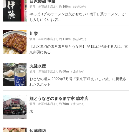
自家製麺 伊藤
160m
酒月 赤羽総本店より約
（徒歩3分）
やっぱり〆のラーメンは欠かせない！煮干し系ラーメン。 少
し入りにくいお店...
川栄
110m
酒月 赤羽総本店より約
（徒歩2分）
【北区赤羽のほろほろ鳥とうな丼】 第1話に登場するのは、東
京赤羽にある...
丸健水産
50m
酒月 赤羽総本店より約
（徒歩1分）
おとなの週末 2022年7月号「東京下町 おいしい旅」に掲載さ
れたスポット
鯉とうなぎのまるます家 総本店
70m
酒月 赤羽総本店より約
（徒歩2分）
未
佐藤商店