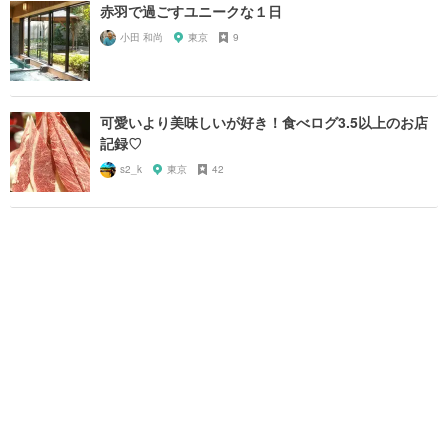
赤羽で過ごすユニークな１日
小田 和尚
東京
9
可愛いより美味しいが好き！食べログ3.5以上のお店
記録♡
s2_k
東京
42