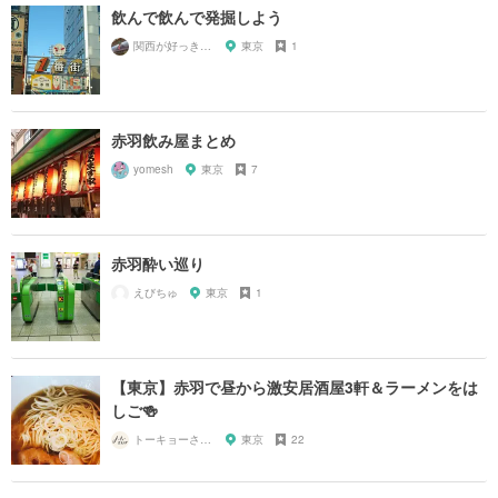
飲んで飲んで発掘しよう
関西が好っきゃねん
東京
1
赤羽飲み屋まとめ
yomesh
東京
7
赤羽酔い巡り
えびちゅ
東京
1
【東京】赤羽で昼から激安居酒屋3軒＆ラーメンをは
しご🍻
トーキョーさんぽ
東京
22