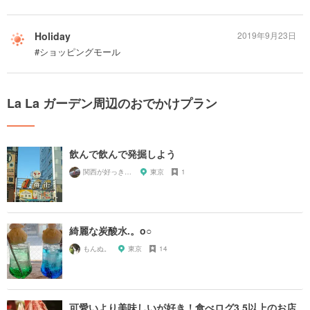
Holiday
2019年9月23日
#ショッピングモール
La La ガーデン周辺のおでかけプラン
飲んで飲んで発掘しよう
関西が好っきゃねん
東京
1
綺麗な炭酸水.。o○
もんぬ。
東京
14
可愛いより美味しいが好き！食べログ3.5以上のお店