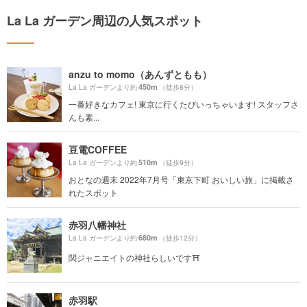
La La ガーデン周辺の人気スポット
anzu to momo（あんずともも）
450m
La La ガーデンより約
（徒歩8分）
一番好きなカフェ! 東京に行くたびいっちゃいます! スタッフさ
んも素...
豆電COFFEE
510m
La La ガーデンより約
（徒歩9分）
おとなの週末 2022年7月号「東京下町 おいしい旅」に掲載さ
れたスポット
赤羽八幡神社
680m
La La ガーデンより約
（徒歩12分）
関ジャニエイトの神社らしいです⛩
赤羽駅