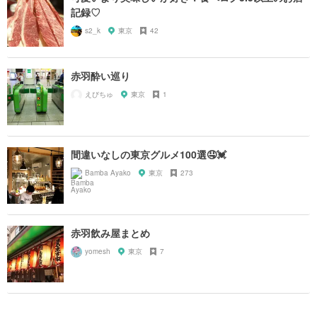
記録♡
s2_k
東京
42
赤羽酔い巡り
えびちゅ
東京
1
間違いなしの東京グルメ100選🤤💓
Bamba Ayako
東京
273
赤羽飲み屋まとめ
yomesh
東京
7