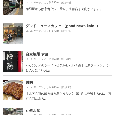
230m
La La ガーデンより約
（徒歩4分）
赤羽駅からは宇都宮線に乗り、宇都宮まで向かいます。
グッドニュースカフェ （good news kafe+）
370m
La La ガーデンより約
（徒歩7分）
自家製麺 伊藤
160m
La La ガーデンより約
（徒歩3分）
やっぱり〆のラーメンは欠かせない！煮干し系ラーメン。 少
し入りにくいお店...
川栄
260m
La La ガーデンより約
（徒歩5分）
【北区赤羽のほろほろ鳥とうな丼】 第1話に登場するのは、東
京赤羽にある...
丸健水産