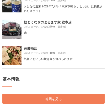
200m
La La ガーデンより約
（徒歩4分）
おとなの週末 2022年7月号「東京下町 おいしい旅」に掲載さ
れたスポット
鯉とうなぎのまるます家 総本店
220m
La La ガーデンより約
（徒歩4分）
未
佐藤商店
110m
La La ガーデンより約
（徒歩2分）
気軽においしい焼き鳥が食べられます
基本情報
地図を見る