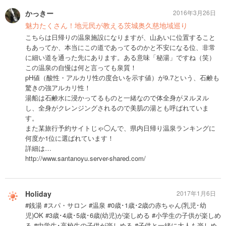
かっきー
2016年3月26日
魅力たくさん！地元民が教える茨城奥久慈地域巡り
こちらは日帰りの温泉施設になりますが、山あいに位置すること
もあってか、本当にこの道であってるのかと不安になる位、非常
に細い道を通った先にあります。ある意味「秘湯」ですね（笑）
この温泉の自慢は何と言っても泉質！
pH値（酸性・アルカリ性の度合いを示す値）が9.7という、石鹸も
驚きの強アルカリ性！
湯船は石鹸水に浸かってるものと一緒なので体全身がヌルヌル
し、全身がクレンジングされるので美肌の湯とも呼ばれていま
す。
また某旅行予約サイトじゃ◯んで、県内日帰り温泉ランキングに
何度か1位に選ばれています！
詳細は…
http://www.santanoyu.server-shared.com/
Holiday
2017年1月6日
#銭湯 #スパ・サロン #温泉 #0歳･1歳･2歳の赤ちゃん(乳児･幼
児)OK #3歳･4歳･5歳･6歳(幼児)が楽しめる #小学生の子供が楽しめ
る #中学生･高校生の子供が楽しめる #子供と一緒に大人も楽しめ