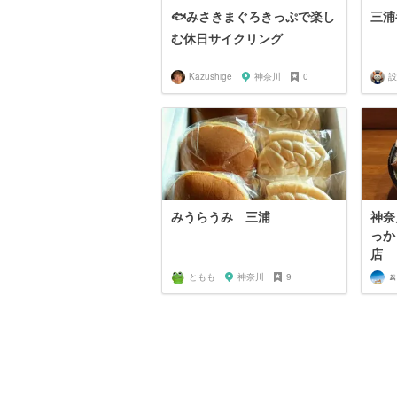
🐟みさきまぐろきっぷで楽し
三浦
む休日サイクリング
Kazushige
神奈川
0
設
みうらうみ 三浦
神奈
っか
店
ともも
神奈川
9