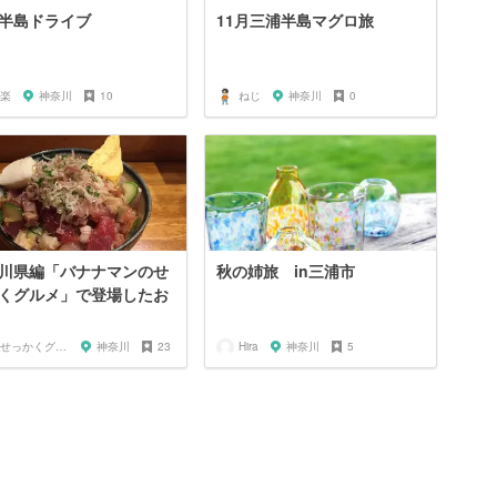
半島ドライブ
11月三浦半島マグロ旅
楽
神奈川
10
ねじ
神奈川
0
川県編「バナナマンのせ
秋の姉旅 in三浦市
くグルメ」で登場したお
🍌せっかくグルメまにあ🍌
神奈川
23
Hira
神奈川
5