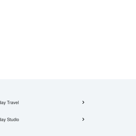
day Travel
day Studio