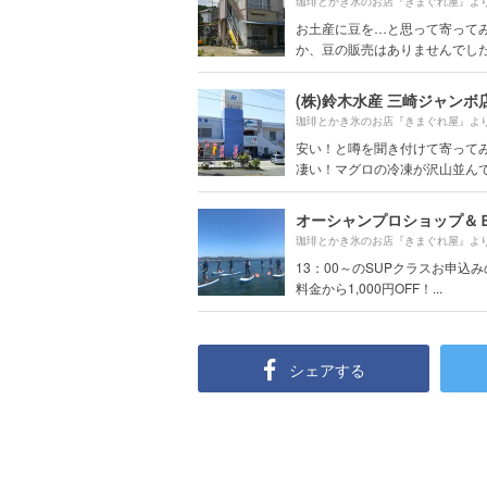
珈琲とかき氷のお店『きまぐれ屋』よ
お土産に豆を…と思って寄って
か、豆の販売はありませんでした。 
(株)鈴木水産 三崎ジャンボ
珈琲とかき氷のお店『きまぐれ屋』よ
安い！と噂を聞き付けて寄って
凄い！マグロの冷凍が沢山並んでい
珈琲とかき氷のお店『きまぐれ屋』よ
13：00～のSUPクラスお申込み
料金から1,000円OFF！...
シェアする