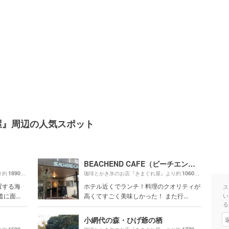
屋』周辺の人気スポット
BEACHEND CAFE（ビーチエンド カフェ）
1890m
1060m
り約
（徒歩32分）
珈琲とかき氷のお店『きまぐれ屋』より約
（徒歩18分
置する海
ホテル近くでランチ！料理のクオリティが
ス
面...
高くてすごく美味しかった！ また行...
い
る
小網代の森・ひげ爺の栖