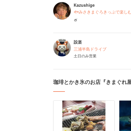
Kazushige
🐟みさきまぐろきっぷで楽し
🍧
設楽
三浦半島ドライブ
土日のみ営業
珈琲とかき氷のお店『きまぐれ