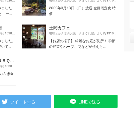
1520m
1770m
り約
（徒歩26分）
珈琲とかき氷のお店『きまぐれ屋』より約
（徒歩30分
みました
2022年3月13日（日）放送 金目煮定食 時
一...
価
店
土間カフェ
1590m
1310m
り約
（徒歩27分）
珈琲とかき氷のお店『きまぐれ屋』より約
（徒歩22分
みました。
【お店の様子】 綺麗なお庭が見所！ 季節
て...
の野菜やハーブ、花などが植えら...
オーシャンプロショップ＆ＢＢＱ エスライド
1830m
り約
（徒歩31分）
の方 参加
ツイートする
LINEで送る