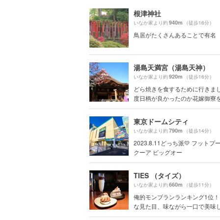
根津神社
940m
いなか家より約
（徒歩16分）
鳥居がたくさんあることで有名
湯島天満宮（湯島天神）
920m
いなか家より約
（徒歩16分）
どら焼きを食するために行きまし
度日柄が良かったのか花嫁御寮を幾
東京ドームシティ
790m
いなか家より約
（徒歩14分）
2023.8.11どっち派💛 フット
クーア ビッグオー
TIES （タイズ）
660m
いなか家より約
（徒歩11分）
俺的モンブランランキング1位！
な見た目、味ながら一口で美味しい