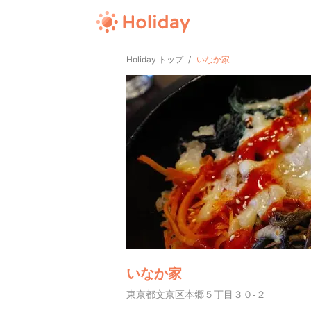
Holiday トップ
いなか家
いなか家
東京都文京区本郷５丁目３０-２