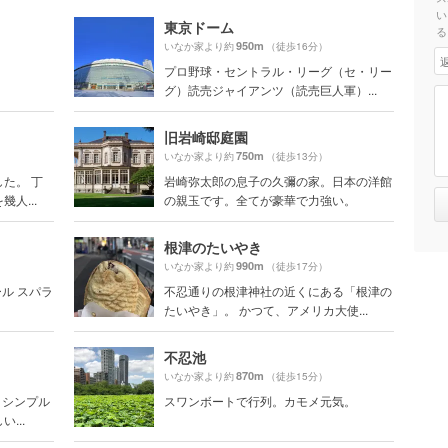
い
東京ドーム
る
950m
いなか家より約
（徒歩16分）
プロ野球・セントラル・リーグ（セ・リー
グ）読売ジャイアンツ（読売巨人軍）...
旧岩崎邸庭園
750m
いなか家より約
（徒歩13分）
た。 丁
岩崎弥太郎の息子の久彌の家。日本の洋館
人...
の親玉です。全てが豪華で力強い。
根津のたいやき
990m
いなか家より約
（徒歩17分）
プール スパラ
不忍通りの根津神社の近くにある「根津の
たいやき」。 かつて、アメリカ大使...
不忍池
870m
いなか家より約
（徒歩15分）
 シンプル
スワンボートで行列。カモメ元気。
...