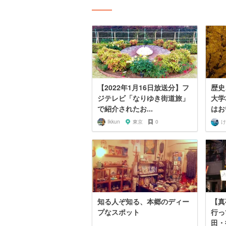
【2022年1月16日放送分】フ
歴史
ジテレビ「なりゆき街道旅」
大学
で紹介されたお...
はお
Ikkun
東京
0
け
知る人ぞ知る、本郷のディー
【真
プなスポット
行っ
田・