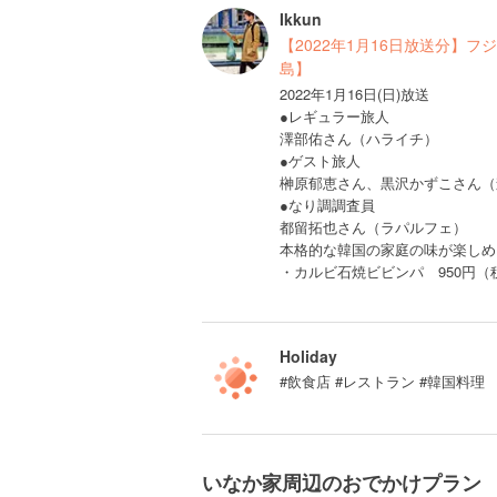
Ikkun
【2022年1月16日放送分】
島】
2022年1月16日(日)放送
●レギュラー旅人
澤部佑さん（ハライチ）
●ゲスト旅人
榊原郁恵さん、黒沢かずこさん（
●なり調調査員
都留拓也さん（ラパルフェ）
本格的な韓国の家庭の味が楽しめ
・カルビ石焼ビビンパ 950円（
Holiday
#飲食店 #レストラン #韓国料理
いなか家周辺のおでかけプラン