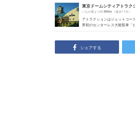
東京ドームシティアトラク
960m
いなか家より約
（徒歩17分）
アトラクションはジェットコー
界初のセンターレス大観覧車「ビッ
シェアする