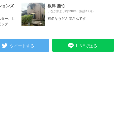
ションズ
根津 釜竹
990m
いなか家より約
（徒歩17分）
スター、世
有名なうどん屋さんです
グ...
ツイートする
LINEで送る