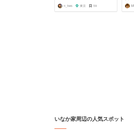
n_kws
東京
59
M
いなか家周辺の人気スポット