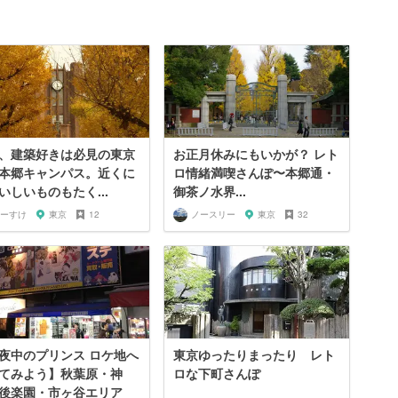
、建築好きは必見の東京
お正月休みにもいかが？ レト
本郷キャンパス。近くに
ロ情緒満喫さんぽ〜本郷通・
いしいものもたく...
御茶ノ水界...
ーすけ
東京
12
ノースリー
東京
32
夜中のプリンス ロケ地へ
東京ゆったりまったり レト
てみよう】秋葉原・神
ロな下町さんぽ
後楽園・市ヶ谷エリア