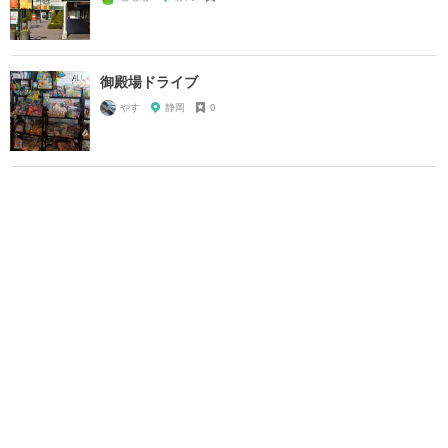
御殿場ドライブ
やす
静岡
0