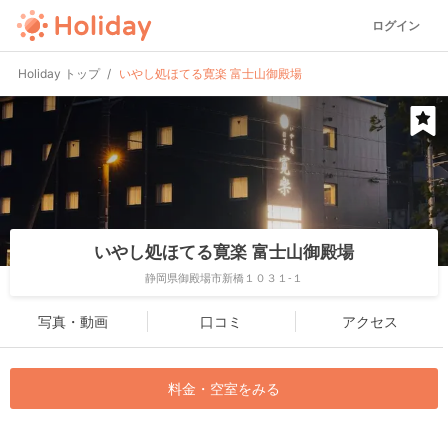
ログイン
Holiday トップ
いやし処ほてる寛楽 富士山御殿場
いやし処ほてる寛楽 富士山御殿場
静岡県御殿場市新橋１０３１-１
写真・動画
口コミ
アクセス
料金・空室をみる