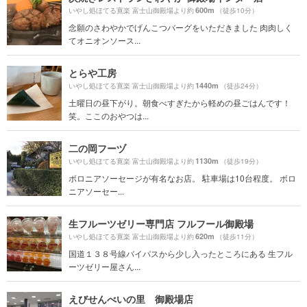
600m
いやし処ほてる寛楽 富士山御殿場より約
（徒歩10分）
念願のさわやかでげんこつバーグをいただきました 肉肉しく
てオニオンソース...
とらや工房
1440m
いやし処ほてる寛楽 富士山御殿場より約
（徒歩24分）
土曜日の昼下がり。朝食べすぎたから軽めの昼ごはんです！
笑。ここのおやつは...
二の岡フーヅ
1130m
いやし処ほてる寛楽 富士山御殿場より約
（徒歩19分）
ボロニアソーセージが有名なお店。 駐車場は10台程度。 ボロ
ニアソーセー...
生フルーツゼリー専門店 フルフール御殿場
620m
いやし処ほてる寛楽 富士山御殿場より約
（徒歩11分）
国道１３８号線バイパスから少し入ったところにある 生フル
ーツゼリー屋さん...
えびせんべいの里 御殿場店