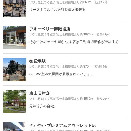
660m
いやし処ほてる寛楽 富士山御殿場より約
（徒歩12分）
リーズナブルにお煎餅を購入出来る。
ブルーベリー御殿場店
1070m
いやし処ほてる寛楽 富士山御殿場より約
（徒歩18分）
行きつけのケーキ屋さん 本店は三島 毎月新作が登場する
御殿場駅
970m
いやし処ほてる寛楽 富士山御殿場より約
（徒歩17分）
SL D52型蒸気機関が展示されています。
東山旧岸邸
1510m
いやし処ほてる寛楽 富士山御殿場より約
（徒歩26分）
元岸信介の自宅。
さわやか プレミアムアウトレット店
1940m
いやし処ほてる寛楽 富士山御殿場より約
（徒歩33分）