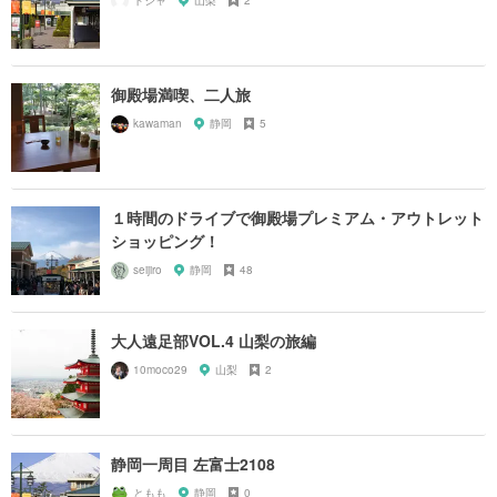
御殿場満喫、二人旅
kawaman
静岡
5
１時間のドライブで御殿場プレミアム・アウトレット
ショッピング！
seijiro
静岡
48
大人遠足部VOL.4 山梨の旅編
10moco29
山梨
2
静岡一周目 左富士2108
ともも
静岡
0