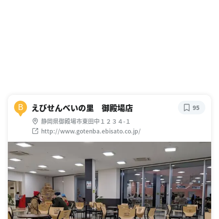
えびせんべいの里 御殿場店
B
95
静岡県御殿場市東田中１２３４-１
http://www.gotenba.ebisato.co.jp/