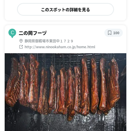
このスポットの詳細を見る
二の岡フーヅ
C
100
静岡県御殿場市東田中１７２９
http://www.ninookaham.co.jp/home.html