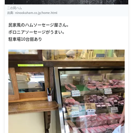
二の岡ハム
出典：
ninookaham.co.jp/home.html
民家風のハムソーセージ屋さん。
ポロニアソーセージがうまい。
駐車場10台弱あり