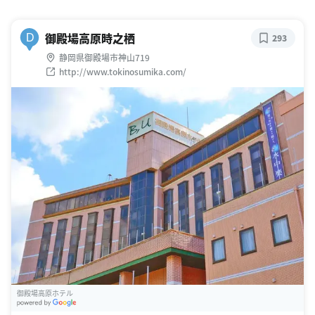
御殿場高原時之栖
D
293
静岡県御殿場市神山719
http://www.tokinosumika.com/
御殿場高原ホテル
G