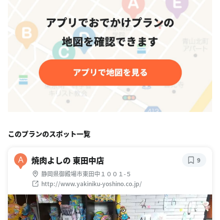
このプランのスポット一覧
焼肉よしの 東田中店
A
9
静岡県御殿場市東田中１００１-５
http://www.yakiniku-yoshino.co.jp/