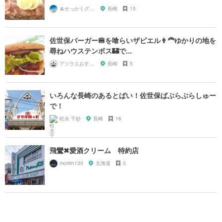
🍌せっかくグルメまにあ🍌
長崎
15
佐世保バーガー🍔を喰らいザビエル👨‍🦰ゆかりの地を
尋ねハウステンボス🏰で...
アツラエおすすめ旅プラン！
長崎
5
いろんな長崎のあるとばい！佐世保ばぶらぶらしゅー
で！
松永 千紗
長崎
16
飛鸞✖愛酒クリーム 特約店
moririn130
北海道
0