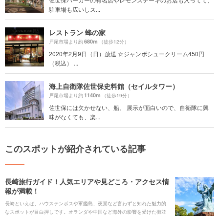
駐車場も広いしス...
レストラン 蜂の家
680m
戸尾市場より約
（徒歩12分）
2020年2月9日（日）放送 ☆ジャンボシュークリーム450円
（税込） ...
海上自衛隊佐世保史料館（セイルタワー）
1140m
戸尾市場より約
（徒歩19分）
佐世保には欠かせない、船。 展示が面白いので、自衛隊に興
味がなくても、楽...
このスポットが紹介されている記事
長崎旅行ガイド！人気エリアや見どころ・アクセス情
報が満載！
長崎といえば、ハウステンボスや軍艦島、夜景など言わずと知れた魅力的
なスポットが目白押しです。オランダや中国など海外の影響を受けた街並