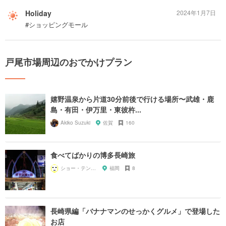
Holiday
2024年1月7日
#ショッピングモール
戸尾市場周辺のおでかけプラン
嬉野温泉から片道30分前後で行ける場所〜武雄・鹿
島・有田・伊万里・東彼杵...
Akiko Suzuki
佐賀
160
食べてばかりの博多長崎旅
ショー・テンガイ
福岡
8
長崎県編「バナナマンのせっかくグルメ」で登場した
お店