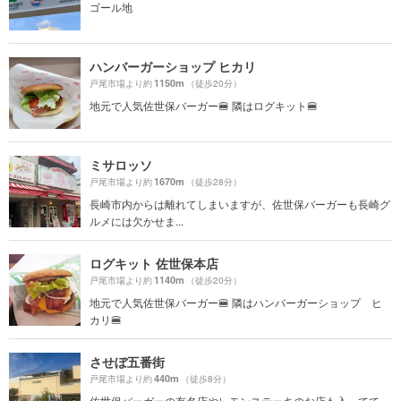
ゴール地
ハンバーガーショップ ヒカリ
1150m
戸尾市場より約
（徒歩20分）
地元で人気佐世保バーガー🍔 隣はログキット🍔
ミサロッソ
1670m
戸尾市場より約
（徒歩28分）
長崎市内からは離れてしまいますが、佐世保バーガーも長崎グ
ルメには欠かせま...
ログキット 佐世保本店
1140m
戸尾市場より約
（徒歩20分）
地元で人気佐世保バーガー🍔 隣はハンバーガーショップ ヒ
カリ🍔
させぼ五番街
440m
戸尾市場より約
（徒歩8分）
佐世保バーガーの有名店やレモンステーキのお店も入ってて、