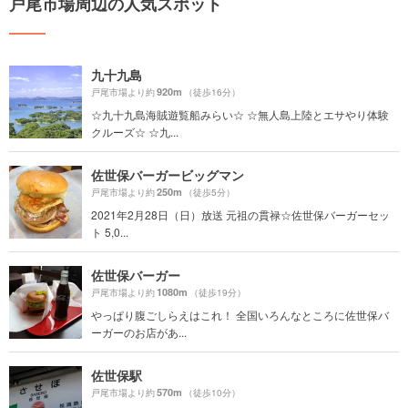
戸尾市場周辺の人気スポット
九十九島
920m
戸尾市場より約
（徒歩16分）
☆九十九島海賊遊覧船みらい☆ ☆無人島上陸とエサやり体験
クルーズ☆ ☆九...
佐世保バーガービッグマン
250m
戸尾市場より約
（徒歩5分）
2021年2月28日（日）放送 元祖の貫禄☆佐世保バーガーセッ
ト 5,0...
佐世保バーガー
1080m
戸尾市場より約
（徒歩19分）
やっぱり腹ごしらえはこれ！ 全国いろんなところに佐世保バ
ーガーのお店があ...
佐世保駅
570m
戸尾市場より約
（徒歩10分）