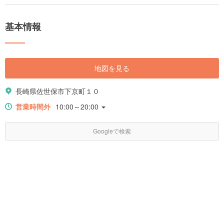
みは、日本と世界をつないでいた歴史が色濃く残り、どこかノスタルジッ
クで異国のような雰囲気が漂います。 一方、自然も多く残り、美しいビー
チや渓谷、名湯の温泉でゆったりできる人気の観光地です。見どころたっ
基本情報
ぷりの長崎をご紹介します。
地図を見る
長崎県佐世保市下京町１０
営業時間外
10:00～20:00
Googleで検索