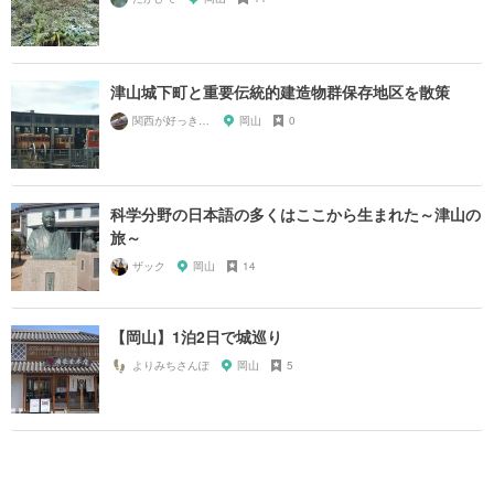
津山城下町と重要伝統的建造物群保存地区を散策
関西が好っきゃねん
岡山
0
科学分野の日本語の多くはここから生まれた～津山の
旅～
ザック
岡山
14
【岡山】1泊2日で城巡り
よりみちさんぽ
岡山
5