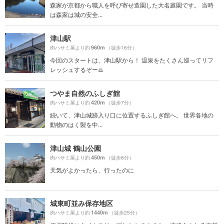
森家が京都から職人を呼び寄せ造園した大名庭園です。 当時
は森家は城の安全...
津山駅
960m
肉ハサミ屋より約
（徒歩16分）
今回のスタートは、津山駅から！ 温泉をたくさん巡ってリフ
レッシュするぞー♨️
つやま自然のふしぎ館
420m
肉ハサミ屋より約
（徒歩7分）
続いて、津山城跡入り口に位置するふしぎ館へ。 世界各地の
動物のはく製を中...
津山城 鶴山公園
450m
肉ハサミ屋より約
（徒歩8分）
天気がよかったら、行ったのに
城東町並み保存地区
1440m
肉ハサミ屋より約
（徒歩25分）