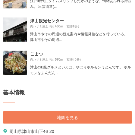
江戸時代にタイムスリップしたかのような、情緒あふれる街並
み。 出雲街道(...
津山観光センター
430m
肉ハサミ屋より約
（徒歩8分）
津山市やその周辺の観光案内や情報発信などを行っている。
津山市やその周辺...
こまつ
570m
肉ハサミ屋より約
（徒歩10分）
津山のB級グルメといえば、やはりホルモンうどんです。 ホル
モンをふんだん...
基本情報
地図を見る
岡山県津山市山下46-20