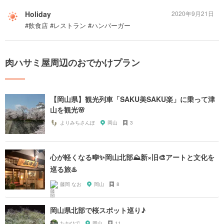
Holiday
2020年9月21日
#飲食店 #レストラン #ハンバーガー
肉ハサミ屋周辺のおでかけプラン
【岡山県】観光列車「SAKU美SAKU楽」に乗って津
山を観光🌸
よりみちさんぽ
岡山
3
心が軽くなる🎼✨岡山北部⛰新×旧🎨アートと文化を
巡る旅♨️
藤岡 なお
岡山
8
岡山県北部で桜スポット巡り♪
たかひで
岡山
11