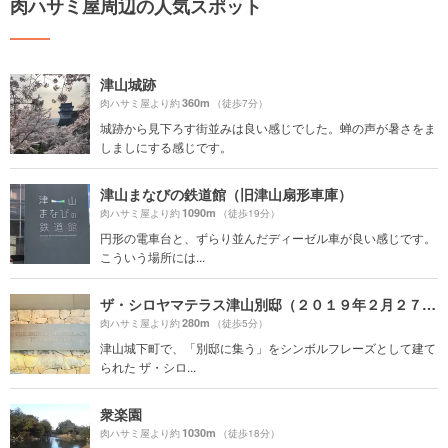
肉ハサミ屋周辺の人気スポット
津山城跡
360m
肉ハサミ屋より約
（徒歩7分）
城跡から見下ろす街並みは良い感じでした。蝉の声が暑さをま
しましにする感じです。
津山まなびの鉄道館（旧津山扇形車庫）
1090m
肉ハサミ屋より約
（徒歩19分）
円形の電車台と、ずらり並んだディーゼル車が良い感じです。
こういう場所には...
ザ・シロヤマテラス津山別邸（２０１９年２月２７日開業）
280m
肉ハサミ屋より約
（徒歩5分）
津山城下町で、「別邸に集う」をシンボルフレーズとして建て
られた ザ・シロ...
衆楽園
1030m
肉ハサミ屋より約
（徒歩18分）