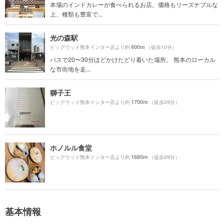
本場のインドカレーが食べられるお店。価格もリーズナブルな
上、種類も豊富で...
光の森駅
600m
ビッグウッド熊本インター店より約
（徒歩10分）
バスで20〜30分ほどかけたどり着いた場所。 熊本のローカル
な市街地を走...
獅子王
1700m
ビッグウッド熊本インター店より約
（徒歩29分）
ホノルル食堂
1680m
ビッグウッド熊本インター店より約
（徒歩29分）
基本情報