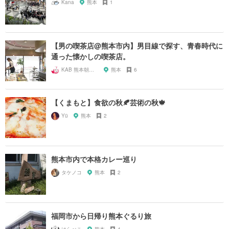
Kana
熊本
1
【男の喫茶店@熊本市内】男目線で探す、青春時代に
通った懐かしの喫茶店。
KAB 熊本朝日放送
熊本
6
【くまもと】食欲の秋🍂芸術の秋🍁
Yü
熊本
2
熊本市内で本格カレー巡り
タケノコ
熊本
2
福岡市から日帰り熊本ぐるり旅
はらぺこ
熊本
4