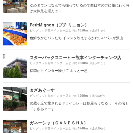
ゆめタウンはなんでも揃っているので西日本の方に旅に行く時
は大体足を運んで...
PetitMignon（プチ ミニョン）
1850m
ビッグウッド熊本インター店より約
（徒歩31分）
色鮮やかなパンたち インスタ映えするかわいいパンが沢山
スターバックスコーヒー熊本インターチェンジ店
1830m
ビッグウッド熊本インター店より約
（徒歩31分）
福岡からインター降りて ホッと一息
まざあぐーす
1290m
ビッグウッド熊本インター店より約
（徒歩22分）
武蔵ヶ丘で愛されるドライカレーは鶴屋もうなる 。 その名も
「まざあぐーす...
ガネーシャ（ＧＡＮＥＳＨＡ）
1740m
ビッグウッド熊本インター店より約
（徒歩29分）