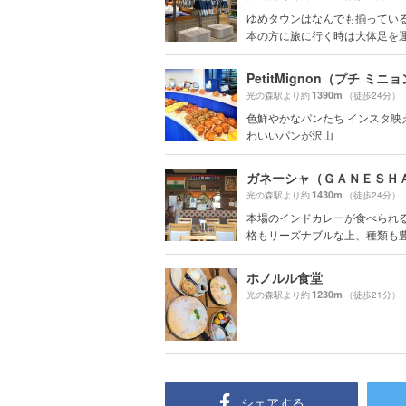
ゆめタウンはなんでも揃ってい
本の方に旅に行く時は大体足を運ん
PetitMignon（プチ ミニ
1390m
光の森駅より約
（徒歩24分）
色鮮やかなパンたち インスタ映
わいいパンが沢山
ガネーシャ（ＧＡＮＥＳＨ
1430m
光の森駅より約
（徒歩24分）
本場のインドカレーが食べられ
格もリーズナブルな上、種類も豊富
ホノルル食堂
1230m
光の森駅より約
（徒歩21分）
シェアする