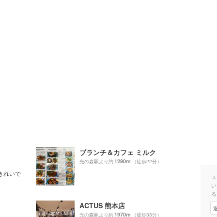
ブランチ＆カフェ ミルク
1290m
光の森駅より約
（徒歩22分）
きれいで
ス
い
る
ACTUS 熊本店
1970m
光の森駅より約
（徒歩33分）