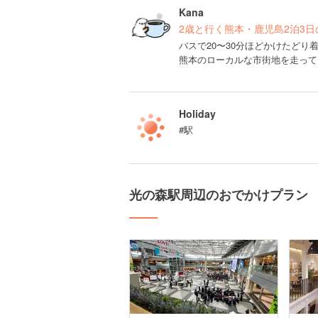
Kana
2歳と行く熊本・鹿児島2泊3日の
バスで20〜30分ほどかけたどり
熊本のローカルな市街地を走って
Holiday
#駅
光の森駅周辺のおでかけプラン