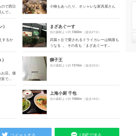
るので西日
小物もあったり、オシャレな家具屋さん
で...
ョン）
まざあぐーす
1560m
光の森駅より約
（徒歩27分）
えするか
武蔵ヶ丘で愛されるドライカレーは鶴屋も
うなる 。 その名も「まざあぐーす...
Ａ）
獅子王
1310m
光の森駅より約
（徒歩22分）
るお店。価
で...
上海小厨 千包
1080m
光の森駅より約
（徒歩18分）
ツイートする
LINEで送る