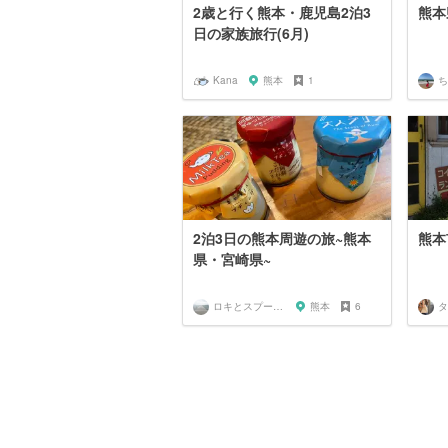
2歳と行く熊本・鹿児島2泊3
熊本
日の家族旅行(6月)
Kana
熊本
1
ち
2泊3日の熊本周遊の旅~熊本
熊本
県・宮崎県~
ロキとスプーン🥄
熊本
6
タ