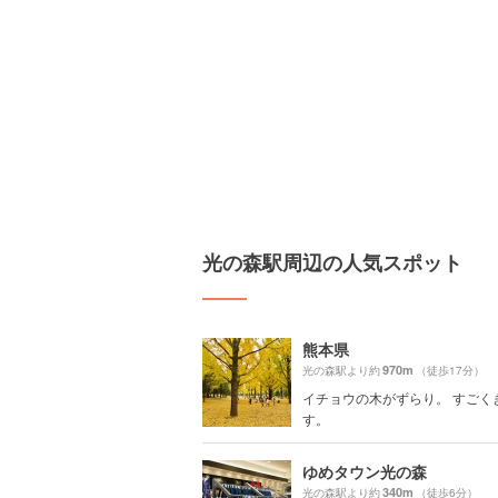
光の森駅周辺の人気スポット
熊本県
970m
光の森駅より約
（徒歩17分）
イチョウの木がずらり。 すごく
す。
ゆめタウン光の森
340m
光の森駅より約
（徒歩6分）