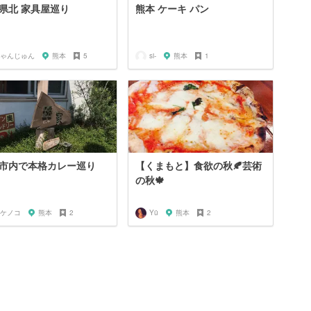
県北 家具屋巡り
熊本 ケーキ パン
ゃんじゅん
熊本
5
si-
熊本
1
市内で本格カレー巡り
【くまもと】食欲の秋🍂芸術
の秋🍁
ケノコ
熊本
2
Yü
熊本
2