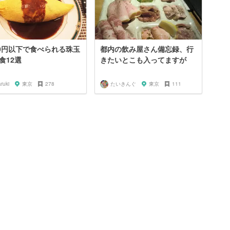
00円以下で食べられる珠玉
都内の飲み屋さん備忘録、行
食12選
きたいとこも入ってますが
ruki
東京
278
たいきんぐ
東京
111