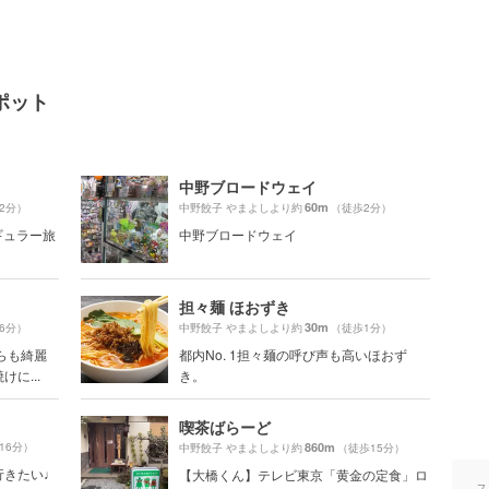
ポット
中野ブロードウェイ
60m
2分）
中野餃子 やまよしより約
（徒歩2分）
レギュラー旅
中野ブロードウェイ
担々麺 ほおずき
30m
6分）
中野餃子 やまよしより約
（徒歩1分）
らも綺麗
都内No. 1担々麺の呼び声も高いほおず
に...
き。
喫茶ばらーど
16分）
860m
中野餃子 やまよしより約
（徒歩15分）
行きたい♩
【大橋くん】テレビ東京「黄金の定食」ロ
ス