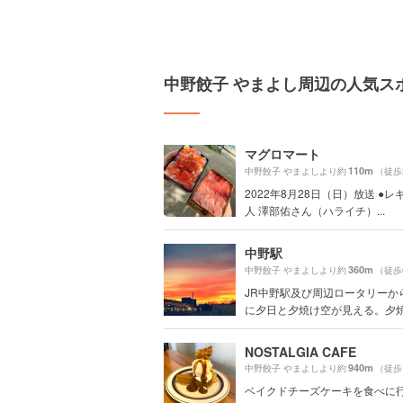
中野餃子 やまよし周辺の人気ス
マグロマート
110m
中野餃子 やまよしより約
（徒歩
2022年8月28日（日）放送 ●
人 澤部佑さん（ハライチ）...
中野駅
360m
中野餃子 やまよしより約
（徒歩
JR中野駅及び周辺ロータリーか
に夕日と夕焼け空が見える。夕焼け
NOSTALGIA CAFE
940m
中野餃子 やまよしより約
（徒歩
ベイクドチーズケーキを食べに