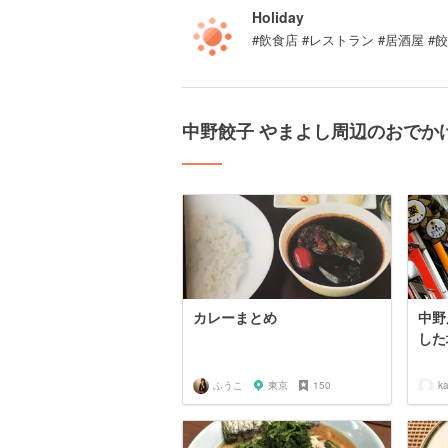
Holiday
#飲食店 #レストラン #居酒屋 #
中野餃子 やまよし周辺のおでか
カレーまとめ
中野
した
ふうこ
東京
150
k