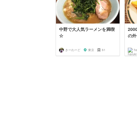
中野で大人気ラーメンを満喫
20
☆
の外
きーわーど
東京
61
ha