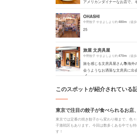
アメリカンダイナーなお店で、キー
OHASHI
480m
中野餃子 やまよしより約
（徒歩
25
旅屋 文房具屋
470m
中野餃子 やまよしより約
（徒歩
旅を感じる文房具屋さん📚海外
会うようなお洒落な文房具に出
🖌
このスポットが紹介されている
東京で注目の餃子が食べられるお店、
東京では定番の焼き餃子から変わり種まで、色々
子激戦区もあります。今回は数多くある中でも特
す！