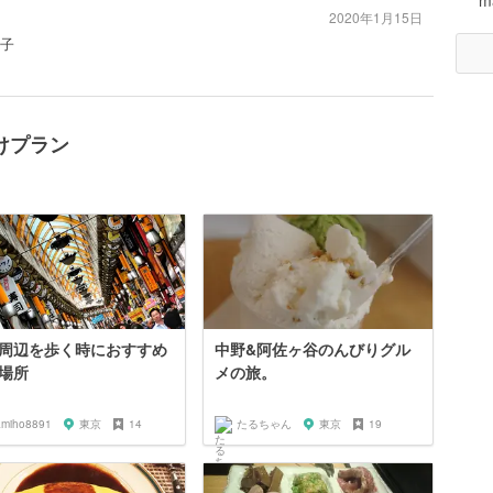
m
2020年1月15日
餃子
けプラン
周辺を歩く時におすすめ
中野&阿佐ヶ谷のんびりグル
場所
メの旅。
amiho8891
東京
14
たるちゃん
東京
19