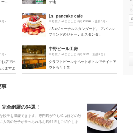
...
ケ地
い
る
j.s. pancake cafe
290m
9分）
中野餃子 やまよしより約
（徒歩5分）
J.S.=ジャーナルスタンダード。 アパレル
ブランドのジャーナルスタンダ...
中野ビール工房
80m
8分）
中野餃子 やまよしより約
（徒歩2分）
のお店で出
クラフトビールをペットボトルでテイクア
ウトも可！笑
会えますよ
記事
完全網羅の64選！
な餃子を堪能できます。専門店が立ち並ぶほどの餃
に人気の餃子が食べられるお店64選をご紹介しま