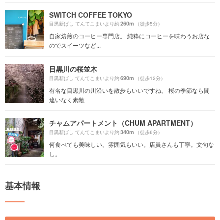
SWITCH COFFEE TOKYO
260m
目黒新ばし てんてこまいより約
（徒歩5分）
自家焙煎のコーヒー専門店。 純粋にコーヒーを味わうお店な
のでスイーツなど...
目黒川の桜並木
690m
目黒新ばし てんてこまいより約
（徒歩12分）
有名な目黒川の川沿いを散歩もいいですね。 桜の季節なら間
違いなく素敵
チャムアパートメント（CHUM APARTMENT）
340m
目黒新ばし てんてこまいより約
（徒歩6分）
何食べても美味しい。雰囲気もいい。店員さんも丁寧。文句な
し。
基本情報