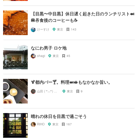
【目黒〜中目黒】休日遅く起きた日のランチリスト🍛
🍔🍜食後のコーヒーも☕️
けーすけ
東京
143
なにわ男子 ロケ地
ohagi
東京
45
🍹都内バー🍸。料理🍛🥪もなかなか旨い。
山田 ( ꒪⌓꒪) ストレンジ
東京
9
晴れの休日を目黒で過ごそう
RIHO
東京
167