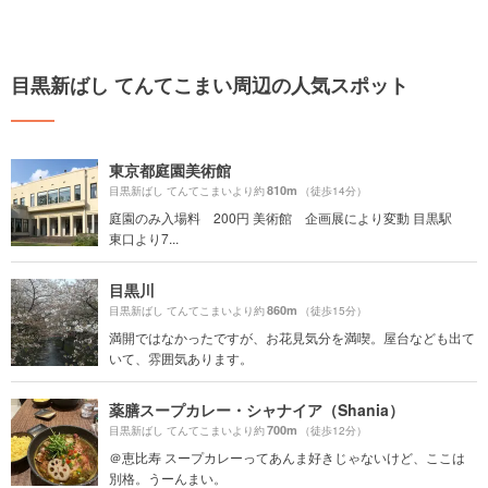
目黒新ばし てんてこまい周辺の人気スポット
東京都庭園美術館
810m
目黒新ばし てんてこまいより約
（徒歩14分）
庭園のみ入場料 200円 美術館 企画展により変動 目黒駅
東口より7...
目黒川
860m
目黒新ばし てんてこまいより約
（徒歩15分）
満開ではなかったですが、お花見気分を満喫。屋台なども出て
いて、雰囲気あります。
薬膳スープカレー・シャナイア（Shania）
700m
目黒新ばし てんてこまいより約
（徒歩12分）
＠恵比寿 スープカレーってあんま好きじゃないけど、ここは
別格。うーんまい。