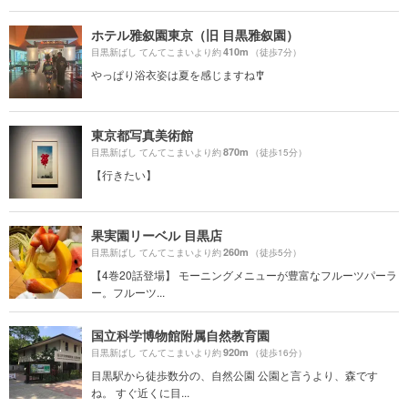
ホテル雅叙園東京（旧 目黒雅叙園）
410m
目黒新ばし てんてこまいより約
（徒歩7分）
やっぱり浴衣姿は夏を感じますね🎐
東京都写真美術館
870m
目黒新ばし てんてこまいより約
（徒歩15分）
【行きたい】
果実園リーベル 目黒店
260m
目黒新ばし てんてこまいより約
（徒歩5分）
【4巻20話登場】 モーニングメニューが豊富なフルーツパーラ
ー。フルーツ...
国立科学博物館附属自然教育園
920m
目黒新ばし てんてこまいより約
（徒歩16分）
目黒駅から徒歩数分の、自然公園 公園と言うより、森です
ね。 すぐ近くに目...