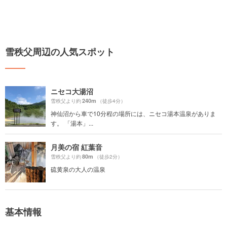
雪秩父周辺の人気スポット
ニセコ大湯沼
240m
雪秩父より約
（徒歩4分）
神仙沼から車で10分程の場所には、ニセコ湯本温泉がありま
す。 「湯本」...
月美の宿 紅葉音
80m
雪秩父より約
（徒歩2分）
硫黄泉の大人の温泉
基本情報