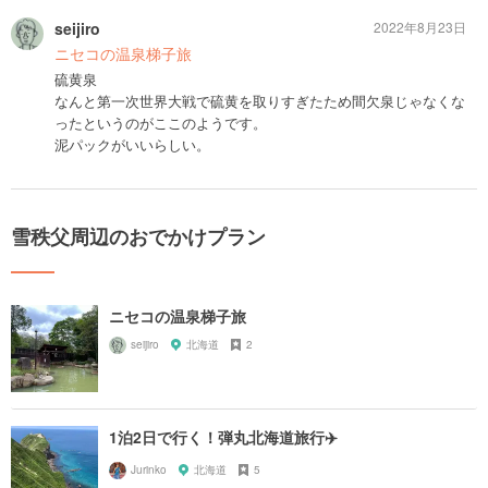
seijiro
2022年8月23日
ニセコの温泉梯子旅
硫黄泉
なんと第一次世界大戦で硫黄を取りすぎたため間欠泉じゃなくな
ったというのがここのようです。
泥パックがいいらしい。
雪秩父周辺のおでかけプラン
ニセコの温泉梯子旅
seijiro
北海道
2
1泊2日で行く！弾丸北海道旅行✈️
Jurinko
北海道
5