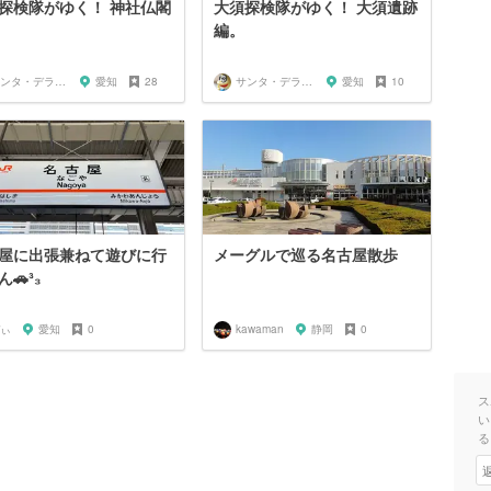
探検隊がゆく！ 神社仏閣
大須探検隊がゆく！ 大須遺跡
編。
サンタ・デラックス
愛知
28
サンタ・デラックス
愛知
10
屋に出張兼ねて遊びに行
メーグルで巡る名古屋散歩
🚗³₃
ぃ
愛知
0
kawaman
静岡
0
ス
い
る