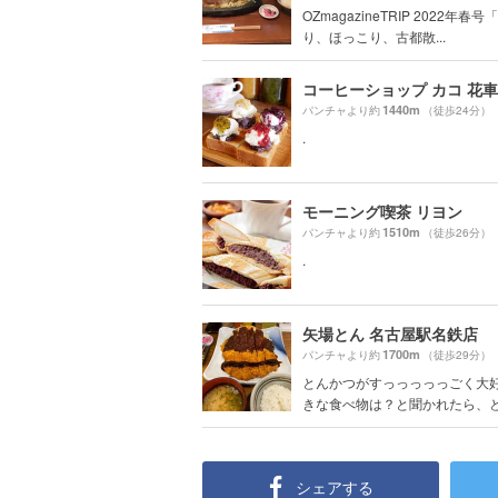
OZmagazineTRIP 2022年春
り、ほっこり、古都散...
1440m
パンチャより約
（徒歩24分）
.
モーニング喫茶 リヨン
1510m
パンチャより約
（徒歩26分）
.
矢場とん 名古屋駅名鉄店
1700m
パンチャより約
（徒歩29分）
とんかつがすっっっっっごく大
きな食べ物は？と聞かれたら、とん
シェアする