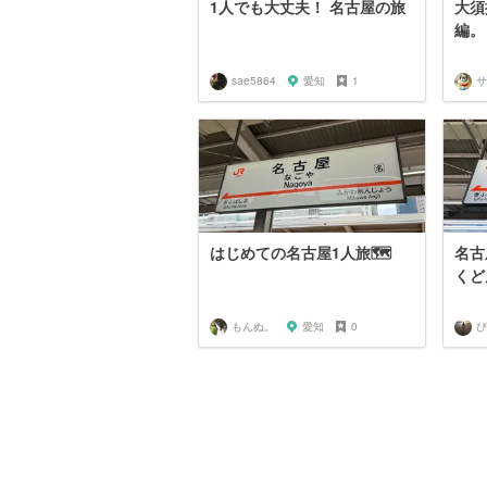
1人でも大丈夫！ 名古屋の旅
大須
編。
sae5864
愛知
1
はじめての名古屋1人旅🗺
名古
くどん
もんぬ。
愛知
0
ぴ