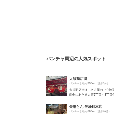
パンチャ周辺の人気スポット
大須商店街
350m
パンチャより約
（徒歩6分）
大須商店街は、名古屋の中心地
南側にあたる大須2丁目～3丁目付近
矢場とん 矢場町本店
600m
パンチャより約
（徒歩10分）