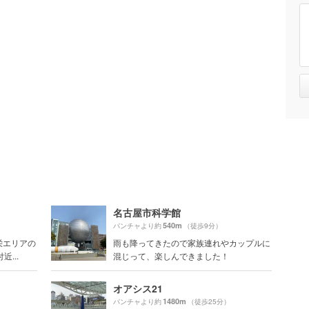
名古屋市科学館
540m
パンチャより約
（徒歩9分）
栄エリアの
雨も降ってきたので家族連れやカップルに
...
混じって、楽しんできました！
オアシス21
1480m
パンチャより約
（徒歩25分）