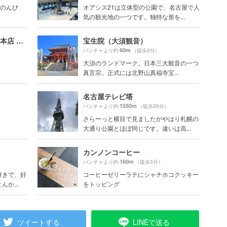
号「のんび
オアシス21は立体型の公園で、名古屋で人
気の観光地の一つです。独特な形を...
コーヒーショップ カコ 花車本店 （coffee shop KAKO）
宝生院（大須観音）
60m
パンチャより約
（徒歩2分）
大須のランドマーク。日本三大観音の一つ
真言宗。正式には北野山真福寺宝...
名古屋テレビ塔
1550m
パンチャより約
（徒歩26分）
さらーっと横目で見ましたがやはり札幌の
大通り公園とほぼ同じです。違いは高...
カンノンコーヒー
160m
パンチャより約
（徒歩3分）
好きで、好
コーヒーゼリーラテにシャチホコクッキー
か...
をトッピング
ツイートする
LINEで送る