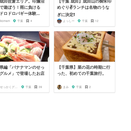
成田佐倉エリア。印旛沼
【千葉 成田】成田山の御朱印
で遊ぼう！雨に負ける
めぐり✌️ランチは名物のうな
ドロドロバギー体験...
ぎに決定❗️
kkomam
千葉
4
よっしー
千葉
12
県編「バナナマンのせっ
【千葉県】菜の花の時期に行
グルメ」で登場したお店
った、初めての千葉旅行。
🍌せっかくグルメまにあ🍌
千葉
39
まみ
千葉
2