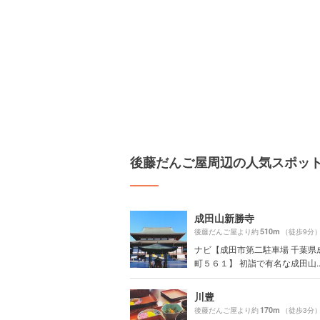
後藤だんご屋周辺の人気スポッ
成田山新勝寺
510m
後藤だんご屋より約
（徒歩9分
ナビ【成田市第二駐車場 千葉県
町５６１】 初詣で有名な成田山..
川豊
170m
後藤だんご屋より約
（徒歩3分