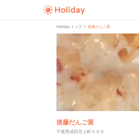
Holiday トップ
後藤だんご屋
後藤だんご屋
千葉県成田市上町４９９