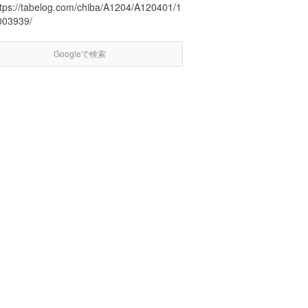
ttps://tabelog.com/chiba/A1204/A120401/1
003939/
Googleで検索