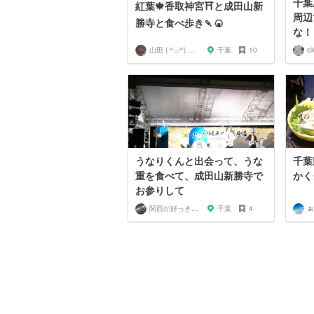
千葉
紅葉🍁香取神宮⛩と成田山新
周辺
勝寺と食べ歩き🍡🍘
な！
山田 ( ꒪⌓꒪) ストレンジ
千葉
10
e
うなりくんと出会って、うな
千葉
重を食べて、成田山新勝寺で
かく
お参りして
関西が好っきゃねん
千葉
4