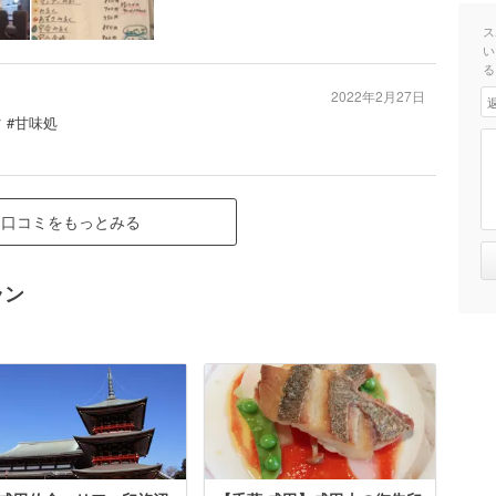
ス
い
る
2022年2月27日
 #甘味処
口コミをもっとみる
ラン