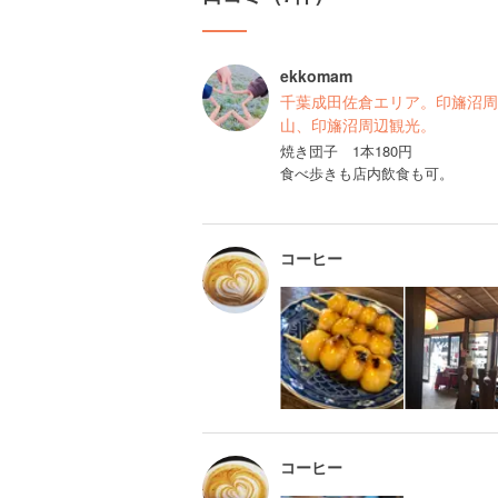
ekkomam
千葉成田佐倉エリア。印旛沼周
山、印旛沼周辺観光。
焼き団子 1本180円
食べ歩きも店内飲食も可。
コーヒー
コーヒー