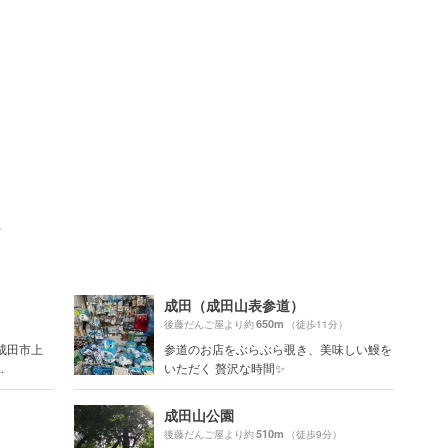
ト
成田（成田山表参道）
650m
）
後藤だんご屋より約
（徒歩11分）
成田市上
参道のお店をぶらぶら覗き、美味しい鰻を
.
いただく 贅沢な時間✨
成田山公園
510m
）
後藤だんご屋より約
（徒歩9分）