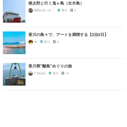
桃太郎と行く鬼ヶ島（女木島）
関西が好っきゃねん
香川
2
香川の島々で、アートを満喫する【2泊3日】
rie
香川
6
香川県"離島"めぐりの旅
T.Takuya
香川
14