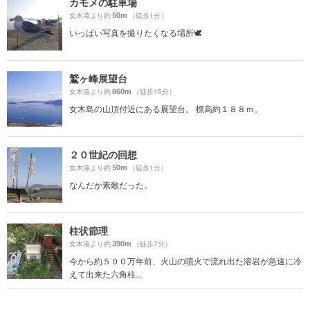
カモメの駐車場
50m
女木港より約
（徒歩1分）
いっぱい写真を撮りたくなる場所🕊
鷲ヶ峰展望台
860m
女木港より約
（徒歩15分）
女木島の山頂付近にある展望台。 標高約１８８ｍ。
２０世紀の回想
50m
女木港より約
（徒歩1分）
なんだか素敵だった。
柱状節理
390m
女木港より約
（徒歩7分）
今から約５００万年前、火山の噴火で流れ出た溶岩が急速に冷
えて出来た六角柱...