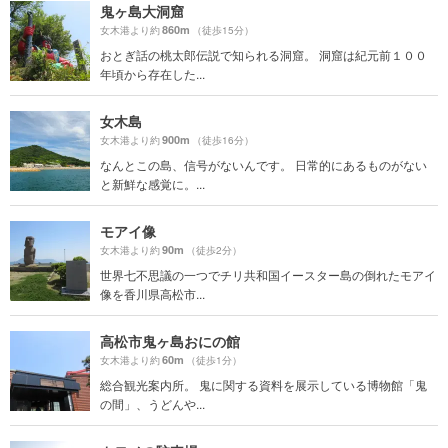
鬼ヶ島大洞窟
860m
女木港より約
（徒歩15分）
おとぎ話の桃太郎伝説で知られる洞窟。 洞窟は紀元前１００
年頃から存在した...
女木島
900m
女木港より約
（徒歩16分）
なんとこの島、信号がないんです。 日常的にあるものがない
と新鮮な感覚に。...
モアイ像
90m
女木港より約
（徒歩2分）
世界七不思議の一つでチリ共和国イースター島の倒れたモアイ
像を香川県高松市...
高松市鬼ヶ島おにの館
60m
女木港より約
（徒歩1分）
総合観光案内所。 鬼に関する資料を展示している博物館「鬼
の間」、うどんや...