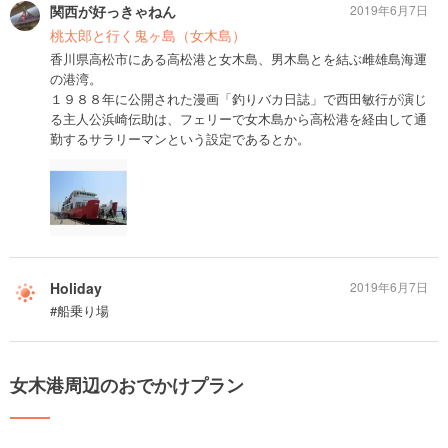
関西が好っきゃねん
2019年6月7日
桃太郎と行く鬼ヶ島（女木島）
香川県高松市にある高松港と女木島、男木島とを結ぶ雌雄島海運
の港湾。
１９８８年に公開された漫画「釣りバカ日誌」で西田敏行が演じ
る主人公浜崎伝助は、フェリーで女木島から高松港を経由して通
勤するサラリーマンという設定であるとか。
Holiday
2019年6月7日
#船乗り場
女木港周辺のおでかけプラン