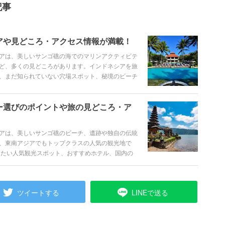
記事
アや見どころ・アクセス情報が満載！
アは、美しいサンゴ礁の海でのマリンアクティビテ
ど、多くの見どころがあります。インドネシアを旅
、まだ知られていない穴場スポット、秘境のビーチ
す。
ー選びのポイントや旅の見どころ・ア
アは、美しいサンゴ礁のビーチ、遺跡や独自の伝統
、東南アジアでもトップクラスの人気の観光地で
きたい人気観光スポット、おすすめホテル、国内の
ます。
ツイートする
LINEで送る