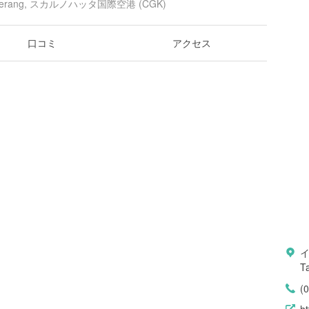
angerang, スカルノハッタ国際空港 (CGK)
口コミ
アクセス
イ
T
(