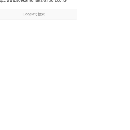
tp://www.soekarnohatta-airport.co.id/
Googleで検索