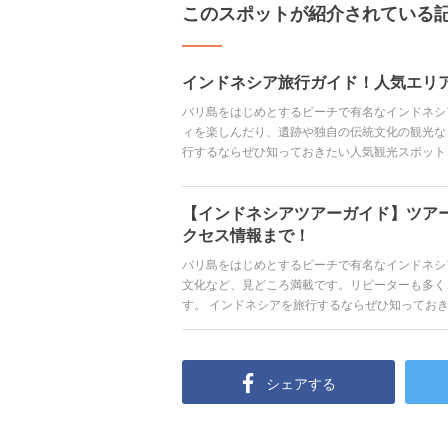
このスポットが紹介されている
インドネシア旅行ガイド！人気エリ
バリ島をはじめとするビーチで有名なインドネシ
ィを楽しんだり、遺跡や独自の伝統文化の観光な
行するならぜひ知っておきたい人気観光スポット
まで、インドネシア旅行に役立つ情報を紹介しま
【インドネシアツアーガイド】ツア
クセス情報まで！
バリ島をはじめとするビーチで有名なインドネシ
文化など、見どころ満載です。リピーターも多く
す。 インドネシアを旅行するならぜひ知ってお
移動手段など、旅行に役立つ情報を紹介していき
シェアする