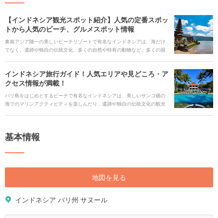
【インドネシア観光スポット紹介】人気の定番スポッ
トから人気のビーチ、グルメスポット情報
東南アジア随一の美しいビーチリゾートで有名なインドネシアは、海だけ
でなく、遺跡や独自の伝統文化、多くの自然や特有の動物など、多くの国
から幅広い年代の観光客が訪れる場所です。リピーターも多く、東南アジ
アでもトップクラスの人気の観光地です。 インドネシア旅行に役立つ人気
インドネシア旅行ガイド！人気エリアや見どころ・ア
観光スポット、おすすめホテル、インドネシア料理を堪能できるレストラ
クセス情報が満載！
ンなど、旅行に役立つ情報をご紹介します。
バリ島をはじめとするビーチで有名なインドネシアは、美しいサンゴ礁の
海でのマリンアクティビティを楽しんだり、遺跡や独自の伝統文化の観光
など、多くの見どころがあります。インドネシアを旅行するならぜひ知っ
ておきたい人気観光スポット、まだ知られていない穴場スポット、秘境の
ビーチまで、インドネシア旅行に役立つ情報を紹介します。
基本情報
地図を見る
インドネシア バリ州 サヌール