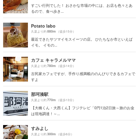
すごい行列でした！ おさかな市場の中には、お店も色々とあ
るので、食べ歩き...
Potato labo
880m
久楽より約
（徒歩15分）
最近できたサツマイモスイーツの店。 ひたちなか市といえば
イモ。 イモの...
カフェ キャラメルママ
780m
久楽より約
（徒歩14分）
古民家カフェですが、手作り感満載ののんびりできるカフェで
すよ
那珂湊駅
770m
久楽より約
（徒歩13分）
【大橋くん・大西くん】フジテレビ「0円1泊2日旅～旅のお金
は現地調達！～...
すみよし
300m
久楽より約
（徒歩6分）