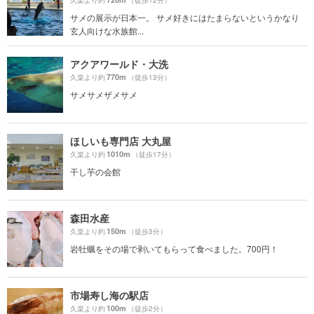
サメの展示が日本一。 サメ好きにはたまらないというかなり
玄人向けな水族館...
アクアワールド・大洗
770m
久楽より約
（徒歩13分）
サメサメザメサメ
ほしいも専門店 大丸屋
1010m
久楽より約
（徒歩17分）
干し芋の会館
森田水産
150m
久楽より約
（徒歩3分）
岩牡蠣をその場で剥いてもらって食べました。700円！
市場寿し海の駅店
100m
久楽より約
（徒歩2分）