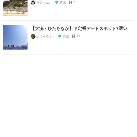
ちきーた。
茨城
5
【大洗・ひたちなか】ド定番デートスポット7選♡
とうもろこし
茨城
15