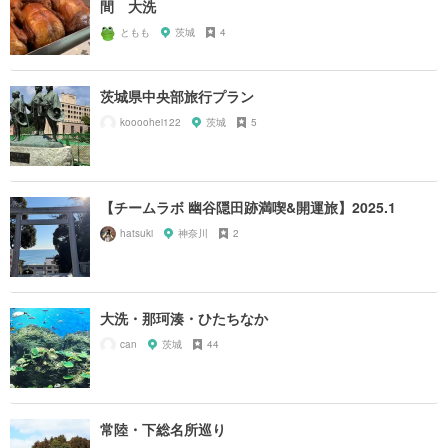
間 大洗
ともも
茨城
4
茨城県中央部旅行プラン
koooohei122
茨城
5
【チームラボ 幽谷隠田跡満喫&開運旅】2025.1
hatsuki
神奈川
2
大洗・那珂湊・ひたちなか
can
茨城
44
常陸・下総名所巡り