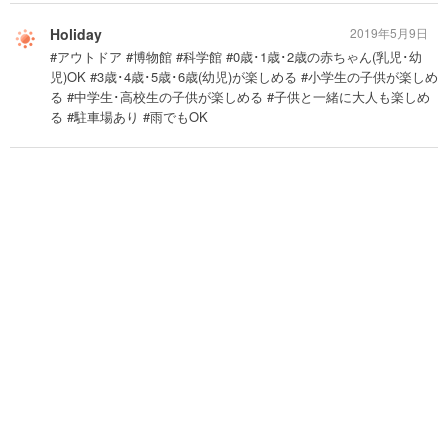
Holiday
2019年5月9日
#アウトドア #博物館 #科学館 #0歳･1歳･2歳の赤ちゃん(乳児･幼
児)OK #3歳･4歳･5歳･6歳(幼児)が楽しめる #小学生の子供が楽しめ
る #中学生･高校生の子供が楽しめる #子供と一緒に大人も楽しめ
る #駐車場あり #雨でもOK