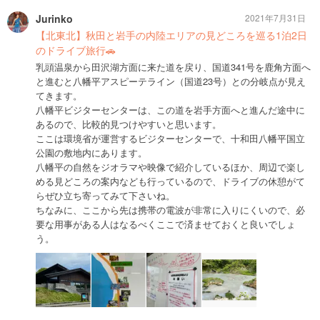
Jurinko
2021年7月31日
【北東北】秋田と岩手の内陸エリアの見どころを巡る1泊2日
のドライブ旅行🚗
乳頭温泉から田沢湖方面に来た道を戻り、国道341号を鹿角方面へ
と進むと八幡平アスピーテライン（国道23号）との分岐点が見え
てきます。
八幡平ビジターセンターは、この道を岩手方面へと進んだ途中に
あるので、比較的見つけやすいと思います。
ここは環境省が運営するビジターセンターで、十和田八幡平国立
公園の敷地内にあります。
八幡平の自然をジオラマや映像で紹介しているほか、周辺で楽し
める見どころの案内なども行っているので、ドライブの休憩がて
らぜひ立ち寄ってみて下さいね。
ちなみに、ここから先は携帯の電波が非常に入りにくいので、必
要な用事がある人はなるべくここで済ませておくと良いでしょ
う。