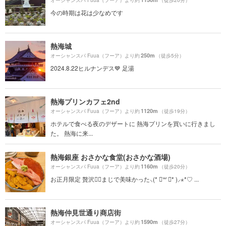
オーシャンスパ Fuua（フーア）より約
（徒歩20分）
今の時期は花は少なめです
熱海城
250m
オーシャンスパ Fuua（フーア）より約
（徒歩5分）
2024.8.22ヒルナンデス💙 足湯
熱海プリンカフェ2nd
1120m
オーシャンスパ Fuua（フーア）より約
（徒歩19分）
ホテルで食べる夜のデザートに 熱海プリンを買いに行きまし
た。 熱海に来...
熱海銀座 おさかな食堂(おさかな酒場)
1160m
オーシャンスパ Fuua（フーア）より約
（徒歩20分）
お正月限定 贅沢丼॑まじで美味かった⸜(* ॑꒳ ॑* )⸝⋆*♡ ...
熱海仲見世通り商店街
1590m
オーシャンスパ Fuua（フーア）より約
（徒歩27分）