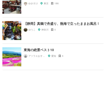
ゆきすけ
東京
186
【静岡】真鶴で舟盛り、熱海で立ったままお風呂！
ゆうこ
神奈川
0
東海の絶景ベスト10
アツラエおすすめ旅プラン！
愛知
4