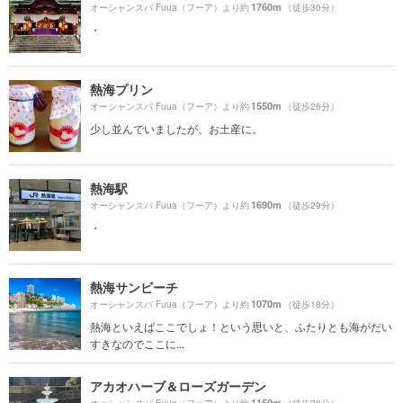
1760m
オーシャンスパ Fuua（フーア）より約
（徒歩30分）
・
熱海プリン
1550m
オーシャンスパ Fuua（フーア）より約
（徒歩26分）
少し並んでいましたが、お土産に。
熱海駅
1690m
オーシャンスパ Fuua（フーア）より約
（徒歩29分）
・
熱海サンビーチ
1070m
オーシャンスパ Fuua（フーア）より約
（徒歩18分）
熱海といえばここでしょ！という思いと、ふたりとも海がだい
すきなのでここに...
アカオハーブ＆ローズガーデン
1150m