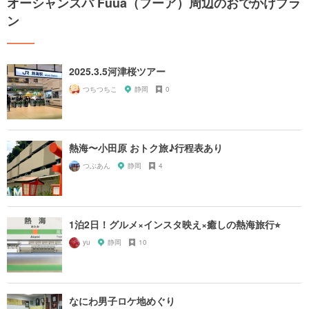
オーシャンスパ Fuua（フーア）周辺のおでかけプラ
ン
2025.3.5河津桜ツアー
つちつちこ
静岡
0
熱海〜小田原 おトク旅♪行程表あり
つぶあん
静岡
4
1泊2日！グルメ×インスタ映え×癒しの熱海旅行⭐︎
yu
静岡
10
なにわ男子ロケ地めぐり