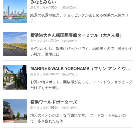
みなとみらい
1320m
鳥どりより約
（徒歩23分）
絶景の夜景や観光、ショッピングが楽しめる横浜の人気エリ
ア。
横浜港大さん橋国際客船ターミナル（大さん橋）
1710m
鳥どりより約
（徒歩29分）
景色もいいし、散歩にぴったりです。結構歩くので、歩きやす
い靴で。夏場は日...
MARINE＆WALK YOKOHAMA（マリン アンド ウォーク ヨコハマ）
1360m
鳥どりより約
（徒歩23分）
お買い物スポット。開放感があって、ウィンドウショッピング
だけでも十分楽し...
横浜ワールドポーターズ
1090m
鳥どりより約
（徒歩19分）
地元のイオンのような雰囲気です。 フードコートが広いの
で、歩き疲れたら休...