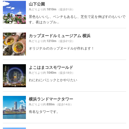
山下公園
1810m
鳥どりより約
（徒歩31分）
景色もいいし、ベンチもあるし、芝生で足を伸ばすのもいいで
す。夜はカップル...
カップヌードルミュージアム 横浜
1210m
鳥どりより約
（徒歩21分）
オリジナルのカップヌードルが作れます！
よこはまコスモワールド
1040m
鳥どりより約
（徒歩18分）
わにわにパニックとかやりたい
横浜ランドマークタワー
830m
鳥どりより約
（徒歩14分）
有名なタワーです。