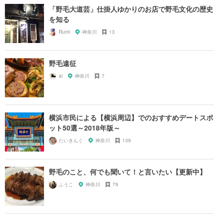
「野毛大道芸」仕掛人ゆかりのお店で野毛文化の歴史
を知る
Rumi
神奈川
13
野毛遠征
ai
神奈川
7
横浜市民による【横浜周辺】でのおすすめデートスポ
ット50選～2018年版～
たいきんぐ
神奈川
139
野毛のこと、何でも聞いて！と言いたい【更新中】
ふうこ
神奈川
79