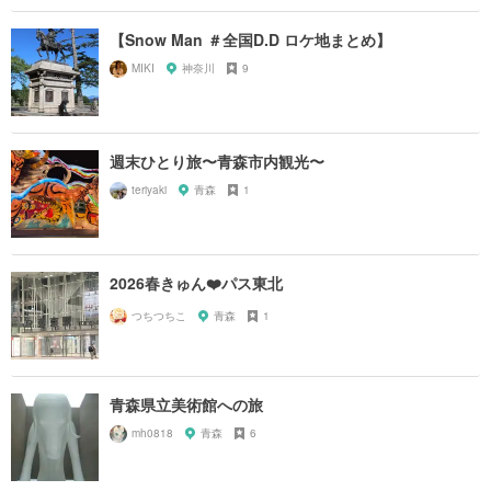
【Snow Man ＃全国D.D ロケ地まとめ】
MIKI
神奈川
9
週末ひとり旅〜青森市内観光〜
teriyaki
青森
1
2026春きゅん❤️パス東北
つちつちこ
青森
1
青森県立美術館への旅
mh0818
青森
6