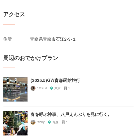
アクセス
住所
青森県青森市石江2-9-１
周辺のおでかけプラン
(2025.5)GW青森函館旅行
hatsuki
東京
1
春を呼ぶ神事、八戸えんぶりを見に行く。
tabby
青森
1