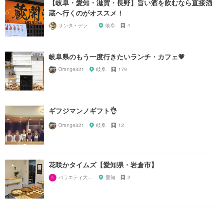
【岐阜・愛知・滋賀・長野】旨い酒を飲むなら直接酒
蔵へ行くのがオススメ！
サンタ・デラックス
岐阜
4
岐阜県のもう一度行きたいランチ・カフェ💗
Orange321
岐阜
179
ギフジマンノギフト👌
Orange321
岐阜
12
花咲かタイムズ【愛知県・岩倉市】
バラエティ大好き芸人
愛知
2