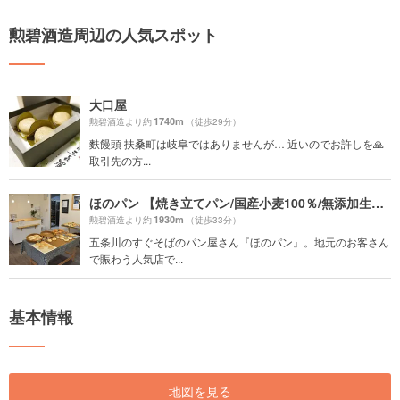
勲碧酒造周辺の人気スポット
大口屋
1740m
勲碧酒造より約
（徒歩29分）
麩饅頭 扶桑町は岐阜ではありませんが… 近いのでお許しを🙏
取引先の方...
ほのパン 【焼き立てパン/国産小麦100％/無添加生地/天然酵母パン/無添加食パン/あん塩バターロール/自家炊きカスタードクリームパン/岩倉石仏】
1930m
勲碧酒造より約
（徒歩33分）
五条川のすぐそばのパン屋さん『ほのパン』。地元のお客さん
で賑わう人気店で...
基本情報
地図を見る