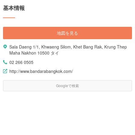
基本情報
地図を見る
Sala Daeng 1/1, Khwaeng Silom, Khet Bang Rak, Krung Thep
Maha Nakhon 10500 タイ
02 266 0505
http://www.bandarabangkok.com/
Googleで検索