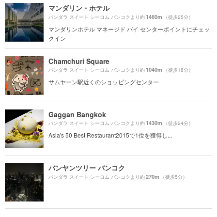
マンダリン・ホテル
1460m
バンダラ スイート シーロム バンコクより約
（徒歩25分）
マンダリンホテル マネージド バイ センターポイントにチェッ
クイン
Chamchuri Square
1040m
バンダラ スイート シーロム バンコクより約
（徒歩18分）
サムヤーン駅近くのショッピングセンター
Gaggan Bangkok
1430m
バンダラ スイート シーロム バンコクより約
（徒歩24分）
Asia's 50 Best Restaurant2015で1位を獲得し...
バンヤンツリー バンコク
270m
バンダラ スイート シーロム バンコクより約
（徒歩5分）