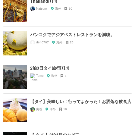
Thailand🇹🇭
Natsum!
海外
30
バンコクでアジアベストレストランを満喫。
den0707
海外
25
2泊3日タイ旅行🇹🇭
Tomo
海外
8
【タイ】美味しい！行ってよかった！お洒落な飲食店
実香
海外
18
【 タイ 】3泊4日のタビ♡