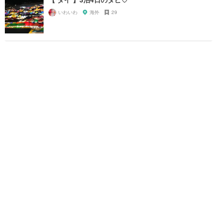
いわいわ
海外
29