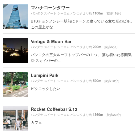
マハナコーンタワー
1100m
バンダラ スイート シーロム バンコクより約
（徒歩19分）
BTSチョンノンシー駅前にドーンと建っている変な形のビル。
この屋上がな...
Vertigo & Moon Bar
290m
バンダラ スイート シーロム バンコクより約
（徒歩5分）
バンコクの三大ルーフトップバーの１つ。 落ち着いた雰囲気
◎ スカイバーの...
Lumpini Park
590m
バンダラ スイート シーロム バンコクより約
（徒歩10分）
ピクニックしたい
Rocket Coffeebar S.12
1360m
バンダラ スイート シーロム バンコクより約
（徒歩23分）
カフェ