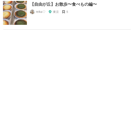
【自由が丘】お散歩〜食べもの編〜
reika♡
東京
5