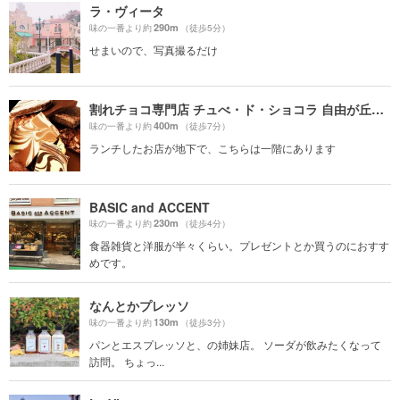
ラ・ヴィータ
290m
味の一番より約
（徒歩5分）
せまいので、写真撮るだけ
割れチョコ専門店 チュべ・ド・ショコラ 自由が丘本店
400m
味の一番より約
（徒歩7分）
ランチしたお店が地下で、こちらは一階にあります
BASIC and ACCENT
230m
味の一番より約
（徒歩4分）
食器雑貨と洋服が半々くらい。プレゼントとか買うのにおすす
めです。
なんとかプレッソ
130m
味の一番より約
（徒歩3分）
パンとエスプレッソと、の姉妹店。 ソーダが飲みたくなって
訪問。 ちょっ...