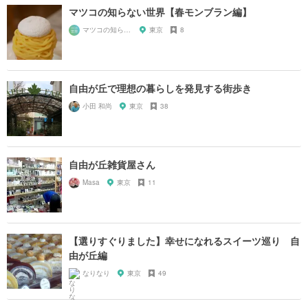
マツコの知らない世界【春モンブラン編】
マツコの知らない世界マニア
東京
8
自由が丘で理想の暮らしを発見する街歩き
小田 和尚
東京
38
自由が丘雑貨屋さん
Masa
東京
11
【選りすぐりました】幸せになれるスイーツ巡り 自
由が丘編
なりなり
東京
49