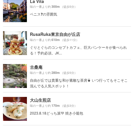
La Vita
300m
味の一番より約
（徒歩5分）
ベニス❓の雰囲気
RusaRuka東京自由が丘店
610m
味の一番より約
（徒歩11分）
ぐりとぐらのコンセプトカフェ、巨大パンケーキが食べられ
る！予約必須。JK...
古桑庵
280m
味の一番より約
（徒歩5分）
自由が丘では貴重な和が素敵な茶房🍵 いつ行ってもそこそこ
混んでる人気スポット！
大山生煎店
170m
味の一番より約
（徒歩3分）
2023.8.18どっち派💚 焼き小籠包