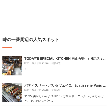
味の一番周辺の人気スポット
TODAY'S SPECIAL KITCHEN 自由が丘 （旧店名：TODAY'S TABLE）
210m
味の一番より約
（徒歩4分）
＊
パティスリー・パリセヴェイユ （patisserie Paris S'eveille）
260m
味の一番より約
（徒歩5分）
マジで美味しいんよ😘😘ワシは紅茶サークル入っとんじゃけ
ど、そこのメンバー...