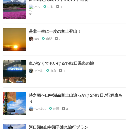
ハル
山梨
1
是非一生に一度の富士登山！
scc
山梨
7
車がなくてもいける1泊2日温泉の旅
ピー助
東京
1
時之栖〜山中湖🗻富士山追っかけ２泊3日♪行程表あ
り
つぶあん
静岡
2
河口湖&山中湖子連れ旅行プラン