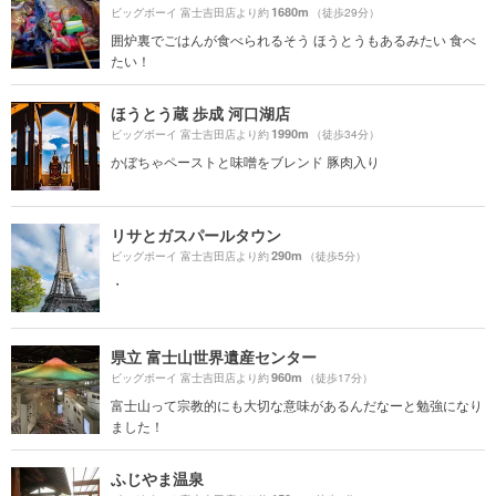
1680m
ビッグボーイ 富士吉田店より約
（徒歩29分）
囲炉裏でごはんが食べられるそう ほうとうもあるみたい 食べ
たい！
ほうとう蔵 歩成 河口湖店
1990m
ビッグボーイ 富士吉田店より約
（徒歩34分）
かぼちゃペーストと味噌をブレンド 豚肉入り
リサとガスパールタウン
290m
ビッグボーイ 富士吉田店より約
（徒歩5分）
・
県立 富士山世界遺産センター
960m
ビッグボーイ 富士吉田店より約
（徒歩17分）
富士山って宗教的にも大切な意味があるんだなーと勉強になり
ました！
ふじやま温泉