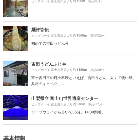
150m
ビッグボーイ 富士吉田店より約
（徒歩3分）
麺許皆伝
1860m
ビッグボーイ 富士吉田店より約
（徒歩32分）
初めての吉田うどん🍜
吉田うどんふじや
1150m
ビッグボーイ 富士吉田店より約
（徒歩20分）
富士吉田市の郷土料理といえば、吉田うどん。太くて硬い麺、
具材のキャベツ、...
山梨県立 富士山世界遺産センター
970m
ビッグボーイ 富士吉田店より約
（徒歩17分）
ロープウェイから歩いて35分、14:30到着。
基本情報