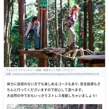
フォレストアドベンチャー・箱根／簡単ネット予約｜アソビュー
出典：
asoview.com/act/forestadventure/kanagawa/are0141600/pln3000001136
体力に自信のない方でも楽しめるコースもあり、安全指導もき
ちんと行ってくださいますので安心して遊べます。
大自然の中でおもいっきりストレス発散しちゃいましょう！