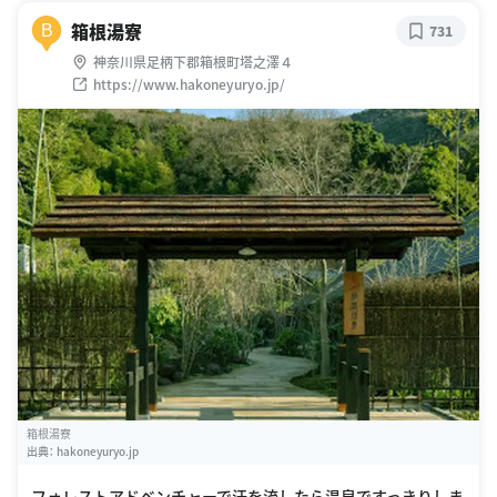
箱根湯寮
B
731
神奈川県足柄下郡箱根町塔之澤４
https://www.hakoneyuryo.jp/
箱根湯寮
出典：
hakoneyuryo.jp
フォレストアドベンチャーで汗を流したら温泉ですっきりしま