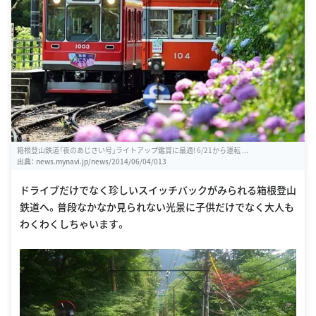
箱根登山鉄道「夜のあじさい号」ライトアップ鑑賞に最適! 6/21から運転 ...
出典：
news.mynavi.jp/news/2014/06/04/013
ドライブだけでなく珍しいスイッチバックがみられる箱根登山
鉄道へ。普段なかなか見られない光景に子供だけでなく大人も
わくわくしちゃいます。