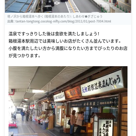
塔ノ沢から箱根湯本へ歩く（箱根湯本のあたり）: しあわせ●ぎざじゅう
出典：
tantan-tongtong.cocolog-nifty.com/blog/2011/01/post-7004.html
温泉ですっきりした後は食欲を満たしましょう！
箱根湯本駅周辺では美味しいお店がたくさん並んでいます。
小腹を満たしたい方から満腹になりたい方までぴったりのお店
が見つかります。