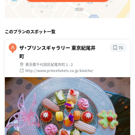
このプランのスポット一覧
ザ・プリンスギャラリー 東京紀尾井
A
71
町
東京都千代田区紀尾井町１-２
http://www.princehotels.co.jp/kioicho/