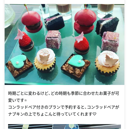
tokyo-TYOCICI/index.html?
WT.mc_id=zELWAKN0APAC1CI2DMH3LocalSearch4DGGene
ricx6TYOCICI
時期ごとに変わるけど、どの時期も季節に合わせたお菓子が可
愛いです⭐️
コンラッドベア付きのプランで予約すると、コンラッドベアが
ナプキンの上でちょこんと待っていてくれます♡