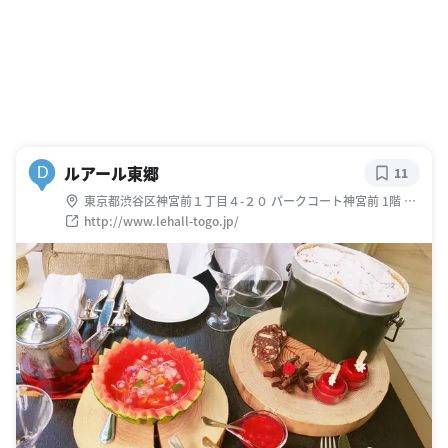
ルアール東郷
D
11
東京都渋谷区神宮前１丁目４-２０ パークコート神宮前 1階 ・2
階 2F
http://www.lehall-togo.jp/