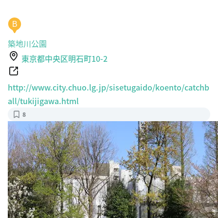
B
築地川公園
東京都中央区明石町10-2
http://www.city.chuo.lg.jp/sisetugaido/koento/catchb
all/tukijigawa.html
8