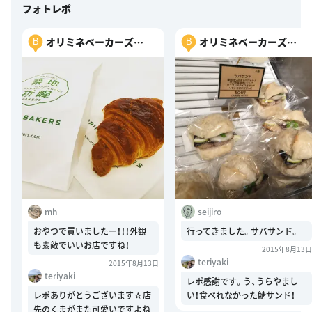
フォトレポ
オリミネベーカーズ
オリミネベーカーズ
B
B
（ORIMINE BAKERS）
（ORIMINE BAKERS）
mh
seijiro
おやつで買いましたー！！！外観
行ってきました。サバサンド。
も素敵でいいお店ですね！
2015年8月13日
teriyaki
2015年8月13日
teriyaki
レポ感謝です。う、うらやまし
レポありがとうございます☆店
い！食べれなかった鯖サンド！
先のくまがまた可愛いですよね