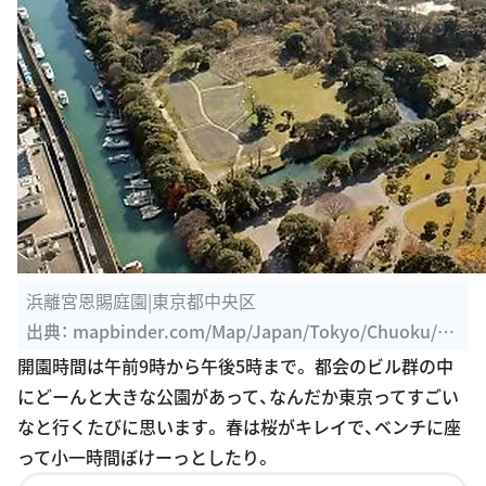
浜離宮恩賜庭園|東京都中央区
出典：
mapbinder.com/Map/Japan/Tokyo/Chuoku/Ha
marikyu/Hamarikyu.htm
開園時間は午前9時から午後5時まで。 都会のビル群の中
にどーんと大きな公園があって、なんだか東京ってすごい
なと行くたびに思います。 春は桜がキレイで、ベンチに座
って小一時間ぼけーっとしたり。