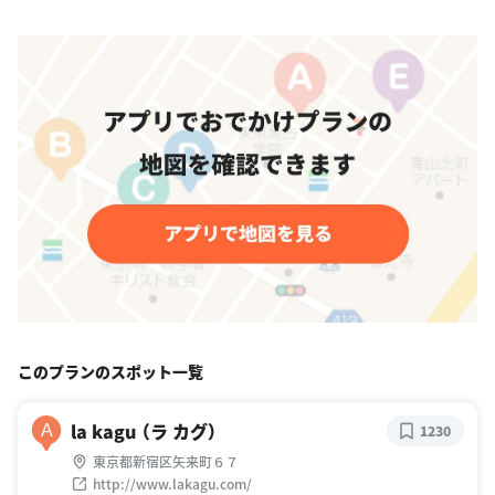
このプランのスポット一覧
la kagu （ラ カグ）
A
1230
東京都新宿区矢来町６７
http://www.lakagu.com/