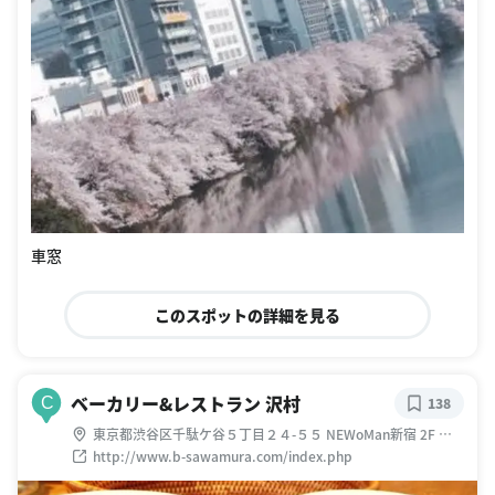
車窓
このスポットの詳細を見る
ベーカリー&レストラン 沢村
C
138
東京都渋谷区千駄ケ谷５丁目２４-５５ NEWoMan新宿 2F エ
キソト フードホール
http://www.b-sawamura.com/index.php