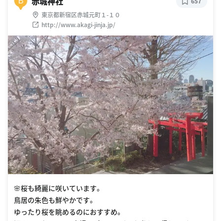
赤城神社
B
657
東京都新宿区赤城元町１-１０
http://www.akagi-jinja.jp/
🌸桜も綺麗に咲いています。
鳥居の朱色も鮮やかです。
ゆったり桜を眺めるのにおすすめ。