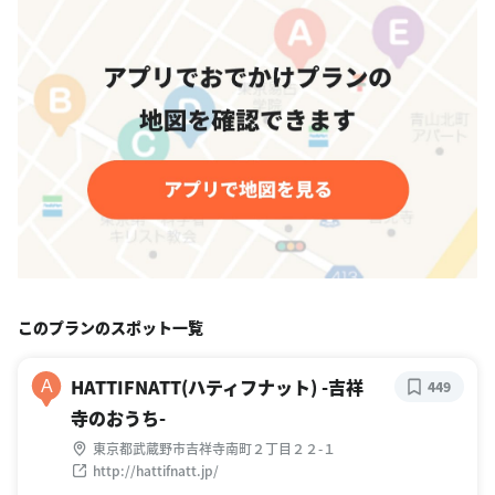
このプランのスポット一覧
HATTIFNATT(ハティフナット) -吉祥
A
449
寺のおうち-
東京都武蔵野市吉祥寺南町２丁目２２-１
http://hattifnatt.jp/