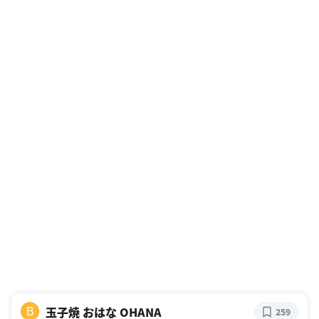
玉子焼 おはな OHANA
B
259