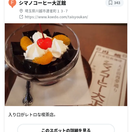
シマノコーヒー大正館
F
343
埼玉県川越市連雀町１３-７
https://www.koedo.com/taisyoukan/
入り口がレトロな喫茶店。
このスポットの詳細を見る