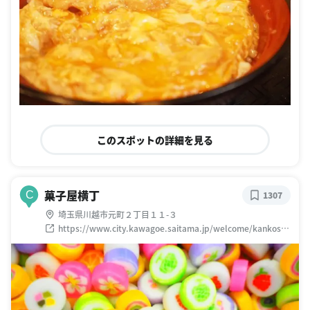
このスポットの詳細を見る
菓子屋横丁
C
1307
埼玉県川越市元町２丁目１１-３
https://www.city.kawagoe.saitama.jp/welcome/kankosp
ot/kurazukurizone/kashiya.html