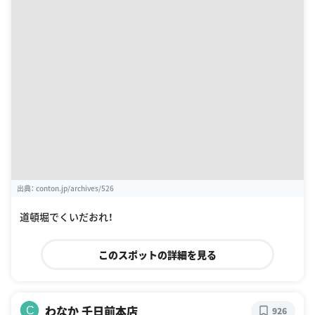
出典：
conton.jp/archives/526
道頓堀でくいだおれ！
このスポットの詳細を見る
わなか 千日前本店
C
926