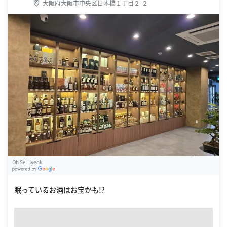
大阪府大阪市中央区日本橋１丁目２-２
Oh Se-Hyeok
G
oogle Places
眠っているお酒はお宝かも!?