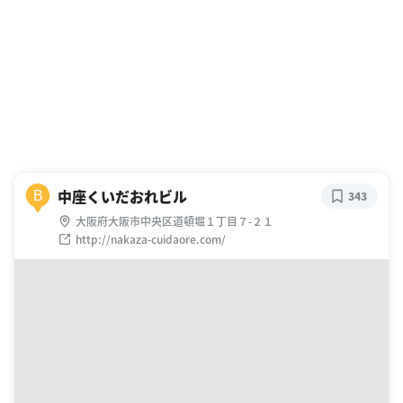
中座くいだおれビル
B
343
大阪府大阪市中央区道頓堀１丁目７-２１
http://nakaza-cuidaore.com/