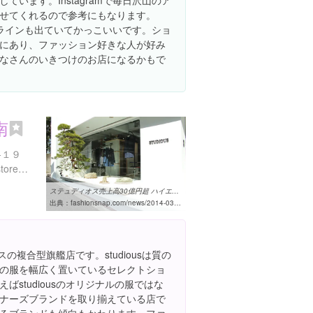
ています。Instagramで毎日沢山のア
せてくれるので参考にもなります。
ルのラインも出ていてかっこいいです。ショ
にあり、ファッション好きな人が好み
なさんのいきつけのお店になるかもで
南
-１９
http://www.studious-onlinestore.com/user_data/shop_jinnan.php
ステュディオス売上高30億円超 ハイエンド業態の神南店も好調 ...
出典：
fashionsnap.com/news/2014-03-14/studious-1402sales
ースの複合型旗艦店です。studiousは質の
の服を幅広く置いているセレクトショ
ばstudiousのオリジナルの服ではな
ナーズブランドを取り揃えている店で