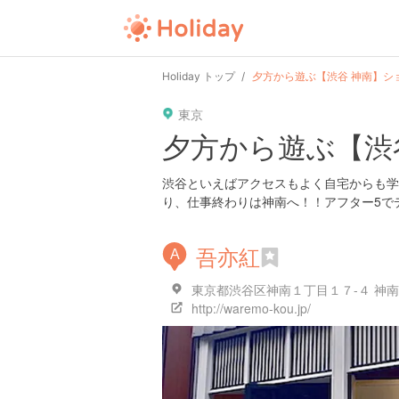
Holiday トップ
夕方から遊ぶ【渋谷 神南】シ
東京
夕方から遊ぶ【渋
渋谷といえばアクセスもよく自宅からも学
り、仕事終わりは神南へ！！アフター5で
吾亦紅
A
東京都渋谷区神南１丁目１７-４ 神南ビ
http://waremo-kou.jp/