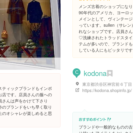
メンズ古着のショップになり
90年代のアメリカ、ヨーロ
メインとして、ヴィンテージ
っています。sullen（サ
れなショップです。店員さん
♡洗練されたトラッドスタイ
テムが多いので、ブランドも
している人にもピッタリです
kodona
C
スティックブランドもインポ
https://kodona.shopinfo.jp/
お店です。店員さんの服への
員さんは声をかけて下さり
外のブランドをいち早く取り
上のオシャレが楽しめると思
ブランドや一般的なものの古