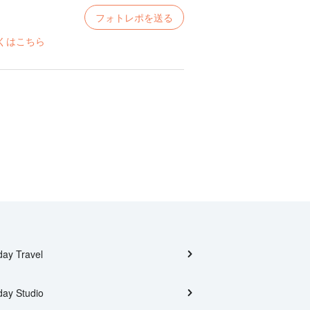
フォトレポを送る
くはこちら
day Travel
day Studio