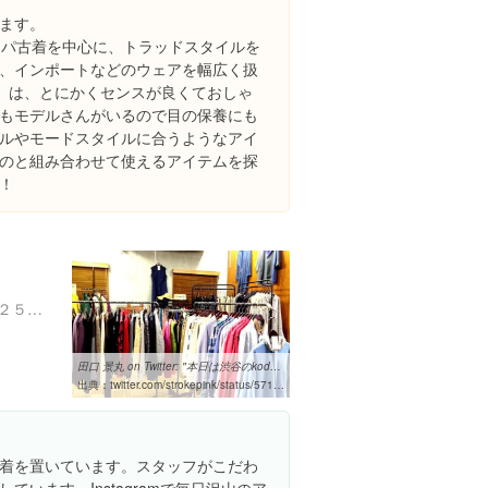
ます。
ッパ古着を中心に、トラッドスタイルを
、インポートなどのウェアを幅広く扱
レン）は、とにかくセンスが良くておしゃ
もモデルさんがいるので目の保養にも
ルやモードスタイルに合うようなアイ
のと組み合わせて使えるアイテムを探
！
東京都渋谷区神宮前６丁目２５-８ 神宮前コーポラス 1405
田口 景丸 on Twitter: "本日は渋谷のkodonaに出勤しております！！ 11 ...
出典：
twitter.com/strokepink/status/571252971486388224
着を置いています。スタッフがこだわ