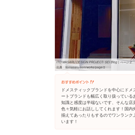
ITO MASARU DESIGN PROJECT/ SEI Blog | ページ 2
出典：
itomasaru.com/works/page/2
ドメスティックブランドを中心にドメ
ートブランドも幅広く取り扱っている
知識と感度は半端ないです、そんな店
色々気軽にお話ししてくれます！国内
揃えてあったりもするのでワンランク
います！