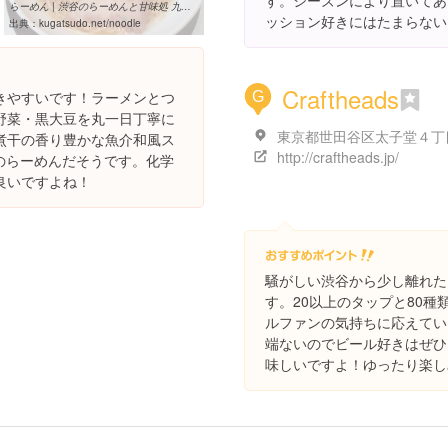
す。シーズンにより置いてあ
らーめん | 渋谷のらーめんと甘味処 九月堂 公式サイト
ッション好きにはたまらない
出典：
kugatsudo.net/noodle
Craftheads
きやすいです！ラーメンとつ
G
野菜・黒大豆を丸一日丁寧に
煮干の香り豊かな魚介和風ス
http://craftheads.jp/
のらーめんだそうです。化学
良いですよね！
騒がしい渋谷から少し離れた
す。20以上のタップと80
ルファンの気持ちに応えてい
端ないのでビール好きはぜひ
味しいですよ！ゆったり楽し