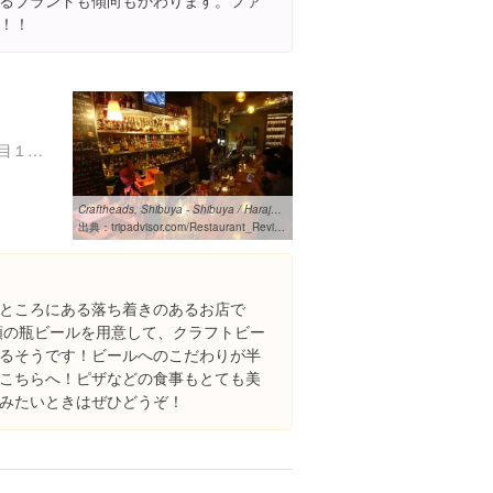
るブランドも傾向もかわります。ファ
！！
東京都世田谷区太子堂４丁目１８-４
Craftheads, Shibuya - Shibuya / Harajuku / Ebisu - Restaurant ...
出典：
tripadvisor.com/Restaurant_Review-g1066456-d3501522-Reviews-Craftheads-Shibuya_Tokyo_Tokyo_Prefecture_Kanto.html
ところにある落ち着きのあるお店で
種類の瓶ビールを用意して、クラフトビー
るそうです！ビールへのこだわりが半
こちらへ！ピザなどの食事もとても美
みたいときはぜひどうぞ！