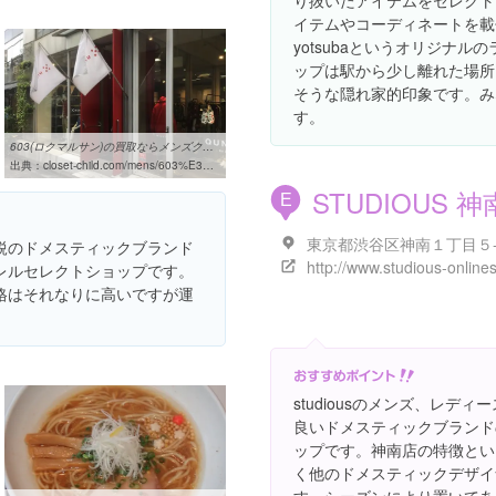
り抜いたアイテムをセレクトし
イテムやコーディネートを載
yotsubaというオリジナ
ップは駅から少し離れた場所
そうな隠れ家的印象です。み
す。
603(ロクマルサン)の買取ならメンズクローゼットチャイルド ...
出典：
closet-child.com/mens/603%E3%83%AD%E3%82%AF%E3%83%9E%E3%83%AB%E3%82%B5%E3%83%B3%E3%81%AE%E8%B2%B7%E5%8F%96%E3%81%AA%E3%82%89%E3%83%A1%E3%83%B3%E3%82%BA%E3%82%AF%E3%83%AD%E3%83%BC%E3%82%BC%E3%83%83%E3%83%88%E3%83%81
STUDIOUS 神
E
東京都渋谷区神南１丁目５
鋭のドメスティックブランド
レルセレクトショップです。
格はそれなりに高いですが運
studiousのメンズ、レディ
良いドメスティックブランド
ップです。神南店の特徴といえ
く他のドメスティックデザイ