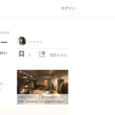
ログイン
/01/25
ナー
ショーン
ト終わ
2
地図をみる
東京都渋谷区神南１丁目１３-１２ 神南ハウス 2F
/
sullen（サレン）｜ 東京古着屋マップ
出典：
bazzstore.com/unfashion-map/sullen