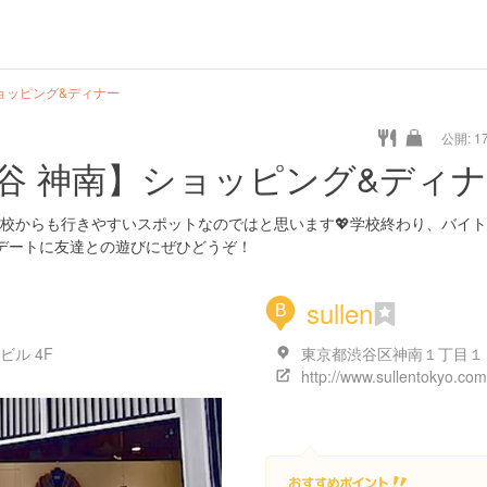
ョッピング&ディナー
公開: 17
谷 神南】ショッピング&ディ
校からも行きやすいスポットなのではと思います💖学校終わり、バイ
デートに友達との遊びにぜひどうぞ！
sullen
B
ル 4F
http://www.sullentokyo.com