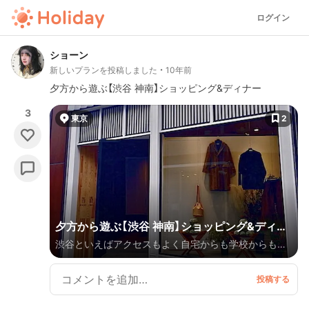
ログイン
ショーン
新しいプランを投稿しました
10年前
夕方から遊ぶ【渋谷 神南】ショッピング&ディナー
3
東京
2
夕方から遊ぶ【渋谷 神南】ショッピング&ディナ
渋谷といえばアクセスもよく自宅からも学校からも行
ー
きやすいスポットなのではと思います💖学校終わり、バ
イト終わり、仕事終わりは神南へ！！アフター5でデート
に友達との遊びにぜひどうぞ！