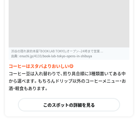
渋谷の隠れ家的本屋「BOOK LAB TOKYO」オープン--24時まで営業 ...
出典：
enuchi.jp/4133/book-lab-tokyo-opens-in-shibuya
コーヒーはスタバよりおいしい😋
コーヒー豆は入れ替わりで、煎り具合順に3種類置いてある中
から選べます。もちろんドリップ以外のコーヒーメニュー・お
酒・軽食もあります。
このスポットの詳細を見る