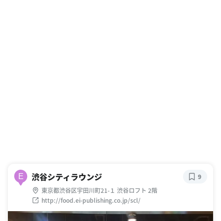
渋谷シティラウンジ
E
9
東京都渋谷区宇田川町21-１ 渋谷ロフト 2階
http://food.ei-publishing.co.jp/scl/