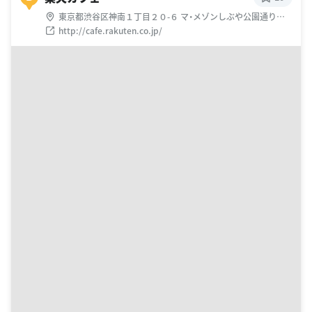
東京都渋谷区神南１丁目２０-６ マ・メゾンしぶや公園通りビ
ル1階・2階・3階
http://cafe.rakuten.co.jp/