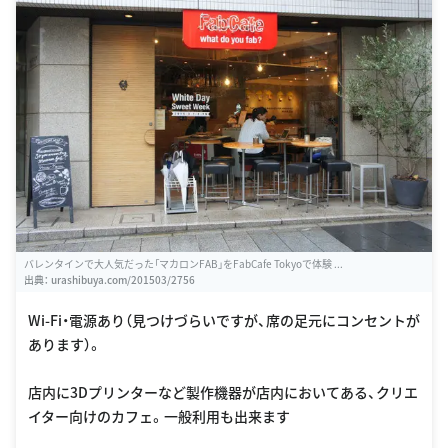
バレンタインで大人気だった「マカロンFAB」をFabCafe Tokyoで体験 ...
出典：
urashibuya.com/201503/2756
Wi-Fi・電源あり（見つけづらいですが、席の足元にコンセントが
あります）。
店内に3Dプリンターなど製作機器が店内においてある、クリエ
イター向けのカフェ。一般利用も出来ます