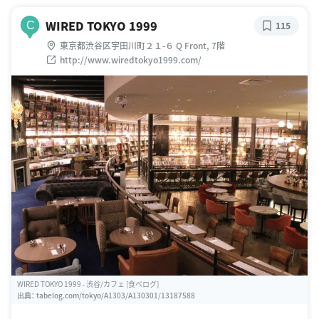
WIRED TOKYO 1999
C
115
東京都渋谷区宇田川町２１-６ Q Front, 7階
http://www.wiredtokyo1999.com/
WIRED TOKYO 1999 - 渋谷/カフェ [食べログ]
出典：
tabelog.com/tokyo/A1303/A130301/13187588