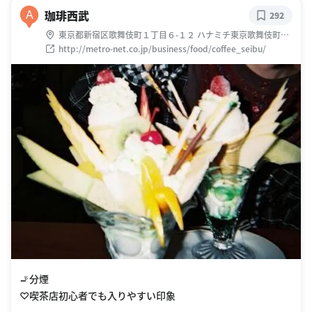
珈琲西武
A
292
東京都新宿区歌舞伎町１丁目６-１２ ハナミチ東京歌舞伎町2
階
http://metro-net.co.jp/business/food/coffee_seibu/
🚬分煙
♡喫茶店初心者でも入りやすい印象