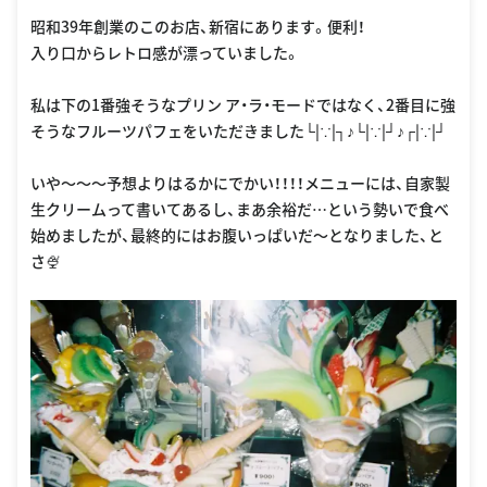
昭和39年創業のこのお店、新宿にあります。便利！
入り口からレトロ感が漂っていました。
私は下の1番強そうなプリン ア・ラ・モードではなく、2番目に強
そうなフルーツパフェをいただきました└|∵|┐♪└|∵|┘♪┌|∵|┘
いや〜〜〜予想よりはるかにでかい！！！！メニューには、自家製
生クリームって書いてあるし、まあ余裕だ…という勢いで食べ
始めましたが、最終的にはお腹いっぱいだ〜となりました、と
さ🍨