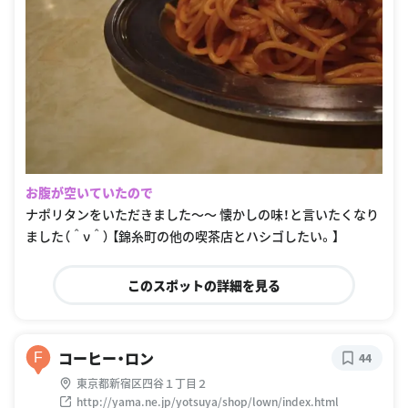
お腹が空いていたので
ナポリタンをいただきました〜〜 懐かしの味！と言いたくなり
ました（＾ν＾） 【錦糸町の他の喫茶店とハシゴしたい。】
このスポットの詳細を見る
コーヒー・ロン
F
44
東京都新宿区四谷１丁目２
http://yama.ne.jp/yotsuya/shop/lown/index.html