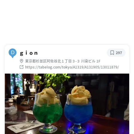
ｇｉｏｎ
D
297
東京都杉並区阿佐谷北１丁目３-３ 川染ビル 1F
https://tabelog.com/tokyo/A1319/A131905/13011879/