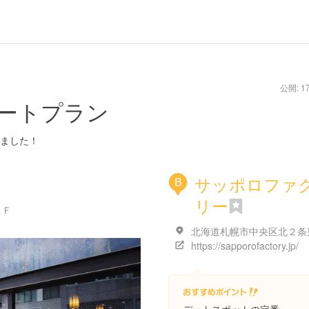
公開: 17
ートプラン
ました！
サッポロファ
B
リー
1Ｆ
https://sapporofactory.jp/