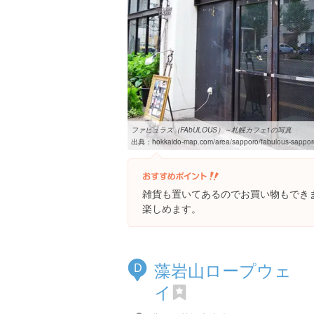
ファビュラス（FAbULOUS）～札幌カフェ1の写真
出典：
hokkaido-map.com/area/sapporo/fabulous-sapporo
雑貨も置いてあるのでお買い物もでき
楽しめます。
藻岩山ロープウェ
D
イ