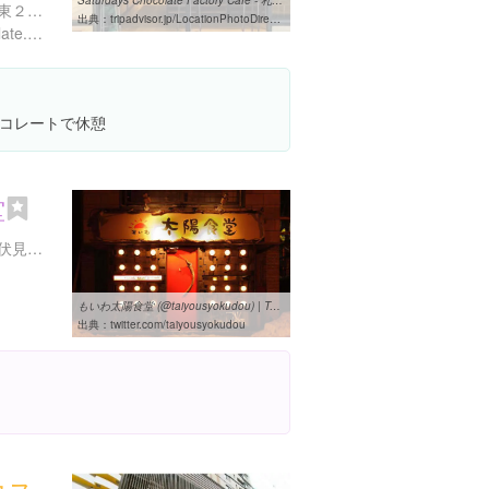
Saturdays Chocolate Factory Cafe - 札幌市、サタデイズ チョコレート ...
北海道札幌市中央区南２条東２丁目７-１ 1F SALMON
出典：
tripadvisor.jp/LocationPhotoDirectLink-g298560-d8144461-i134849823-Saturdays_Chocolate_Factory_Cafe-Sapporo_Hokkaido.html
http://www.saturdayschocolate.com/
コレートで休憩
堂
北海道札幌市中央区中央区伏見５丁目１-１
もいわ太陽食堂 (@taiyousyokudou) | Twitter
出典：
twitter.com/taiyousyokudou