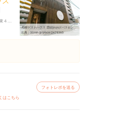
ウス
北海道札幌市中央区南３条東４丁目３-１３
札幌ゲストハウス 雪結(yuyu)/バスセンター前/宿・ホテルの口コミ
出典：
30min.jp/place/2478365
フォトレポを送る
くはこちら