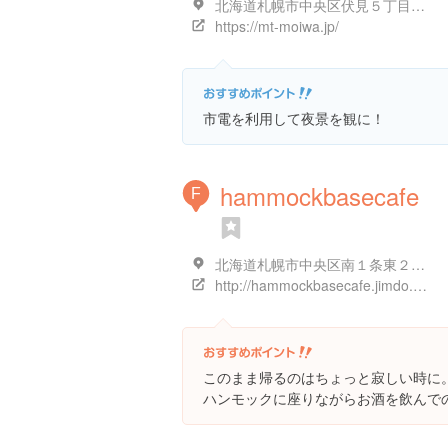
北海道札幌市中央区伏見５丁目３-７
https://mt-moiwa.jp/
市電を利用して夜景を観に！
hammockbasecafe
F
北海道札幌市中央区南１条東２丁目３-１ ＮＫＣビル B-1
http://hammockbasecafe.jimdo.com/
このまま帰るのはちょっと寂しい時に
ハンモックに座りながらお酒を飲んで