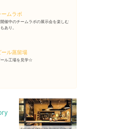
チームラボ
今開催中のチームラボの展示会を楽しむ
のもあり。
ビール蒸留場
ビール工場を見学☆
ory