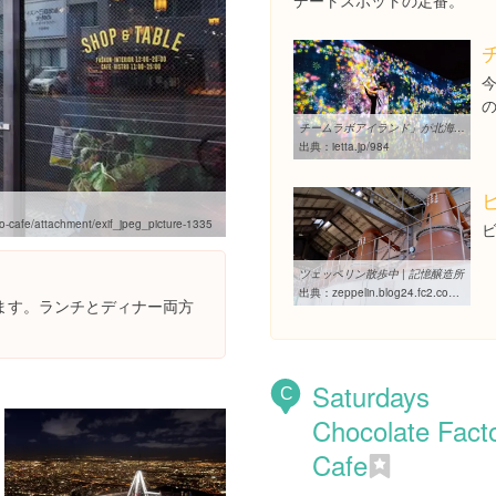
デートスポットの定番。
チームラボアイランド」が北海道初上陸！サッポロファクトリーで元旦 ...
出典：
ietta.jp/984
-cafe/attachment/exif_jpeg_picture-1335
ツェッペリン散歩中 | 記憶醸造所
出典：
zeppelin.blog24.fc2.com/blog-entry-693.html
ます。ランチとディナー両方
Saturdays
C
Chocolate Fact
Cafe