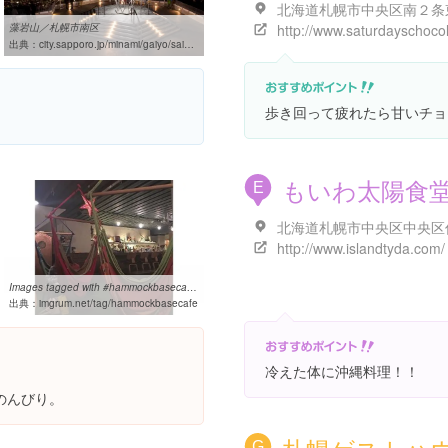
藻岩山／札幌市南区
出典：
city.sapporo.jp/minami/gaiyo/saihakken/1401.html
歩き回って疲れたら甘いチョ
もいわ太陽食
E
http://www.islandtyda.com/
Images tagged with #hammockbasecafe on instagram
出典：
imgrum.net/tag/hammockbasecafe
冷えた体に沖縄料理！！
。
のんびり。
G