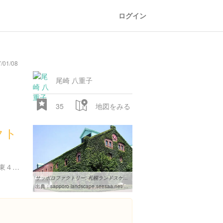
ログイン
/01/08
尾崎 八重子
35
地図をみる
クト
北海道札幌市中央区北２条東４丁目
サッポロファクトリー: 札幌ランドスケープ
出典：
sapporo-landscape.seesaa.net/category/3255048-1.html