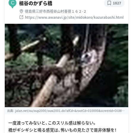
祖谷のかずら橋
C
1827
徳島県三好市西祖谷山村善徳１６２-２
https://www.awanavi.jp/site/midokoro/kazurabashi.html
出典：
jalan.net/ou/oup2000/ouw2001.do?afCd=&rootCd=010000&screenId=OUW13
02&spotId=36488ae2180022553
一度渡ってみないと、このスリル感は解らない。
橋がギシギシと鳴る感覚は、怖いもの見たさで是非体験を！