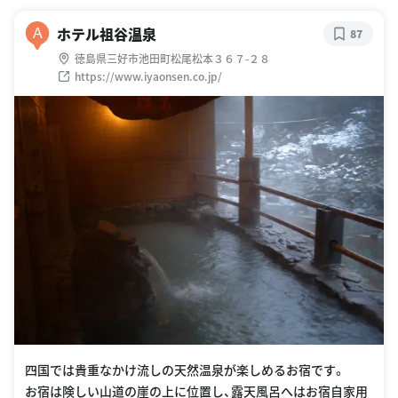
ホテル祖谷温泉
A
87
徳島県三好市池田町松尾松本３６７-２８
https://www.iyaonsen.co.jp/
四国では貴重なかけ流しの天然温泉が楽しめるお宿です。
お宿は険しい山道の崖の上に位置し、露天風呂へはお宿自家用