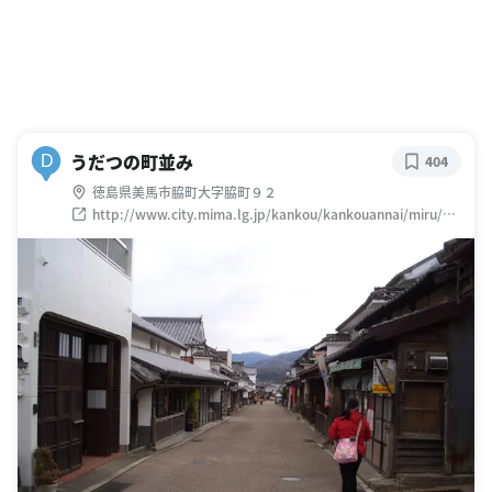
うだつの町並み
D
404
徳島県美馬市脇町大字脇町９２
http://www.city.mima.lg.jp/kankou/kankouannai/miru/00
02.html