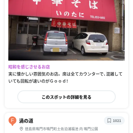
昭和を感じさせるお店
実に懐かしい雰囲気のお店。 席は全てカウンターで、混雑して
いても回転が速いのがＧｏｏｄ！
このスポットの詳細を見る
渦の道
F
1021
徳島県鳴門市鳴門町土佐泊浦福池 内 鳴門公園